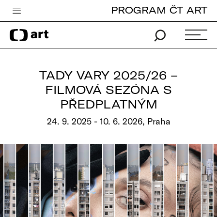
PROGRAM ČT ART
Česká televize
Zpravodajství
Sport
TADY VARY 2025/26 –
iVysílání
FILMOVÁ SEZÓNA S
PŘEDPLATNÝM
TV program
24. 9. 2025 - 10. 6. 2026, Praha
Pro děti
edu
Vše o ČT