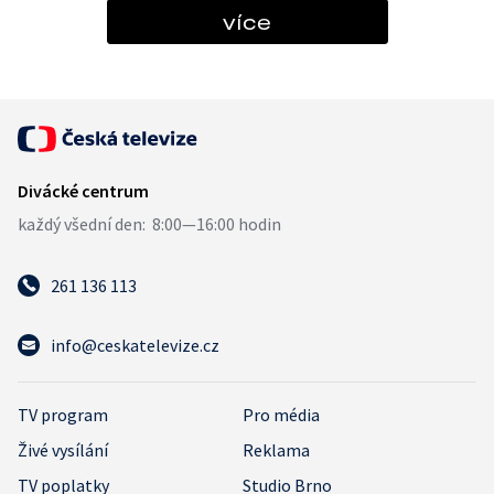
více
261 136 113
info@ceskatelevize.cz
TV program
Pro média
Živé vysílání
Reklama
TV poplatky
Studio Brno