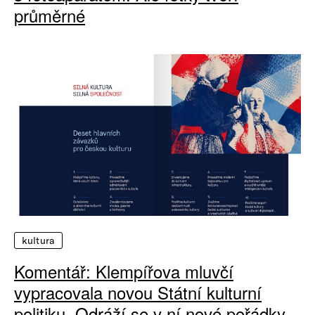
průměrné
kultura
Komentář: Klempířova mluvčí
vypracovala novou Státní kulturní
politiku. Odráží se v ní nové pořádky