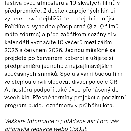
festivalovou atmosféru a 10 skvělých filmů v
předpremiéře. Z desítek zapojených kin si
vyberete své nejbližší nebo nejoblíbenější.
Pořídíte si výhodné předplatné (3 z 10 filmů
máte zdarma) a před začátkem sezóny si v
kalendáři vyznačíte 10 večerů mezi zářím
2025 a červnem 2026. Jednou měsíčně se
projdete po červeném koberci a užijete si
předpremiéru jednoho z nejzajímavějších
současných snímků. Spolu s vámi budou film
ve stejnou chvíli sledovat diváci po celé ČR.
Atmosféru podpoří také úvod přenášený do
všech kin. Přesné termíny projekcí a podzimní
program budou oznámeny v průběhu léta.
Veškeré informace o pořádané akci pro vás
připravila redakce webu GoOut.