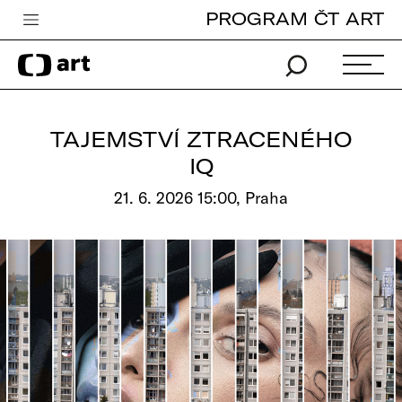
PROGRAM ČT ART
Česká televize
Zpravodajství
Sport
TAJEMSTVÍ ZTRACENÉHO
iVysílání
IQ
TV program
21. 6. 2026 15:00, Praha
Pro děti
edu
Vše o ČT