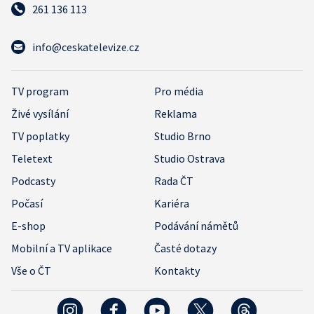
261 136 113
info@ceskatelevize.cz
TV program
Pro média
Živé vysílání
Reklama
TV poplatky
Studio Brno
Teletext
Studio Ostrava
Podcasty
Rada ČT
Počasí
Kariéra
E-shop
Podávání námětů
Mobilní a TV aplikace
Časté dotazy
Vše o ČT
Kontakty