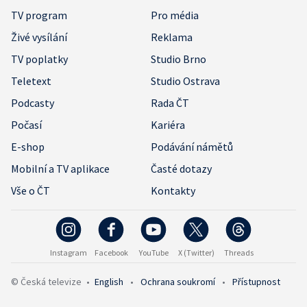
TV program
Pro média
Živé vysílání
Reklama
TV poplatky
Studio Brno
Teletext
Studio Ostrava
Podcasty
Rada ČT
Počasí
Kariéra
E-shop
Podávání námětů
Mobilní a TV aplikace
Časté dotazy
Vše o ČT
Kontakty
Instagram
Facebook
YouTube
X (Twitter)
Threads
© Česká televize
•
English
•
Ochrana soukromí
•
Přístupnost