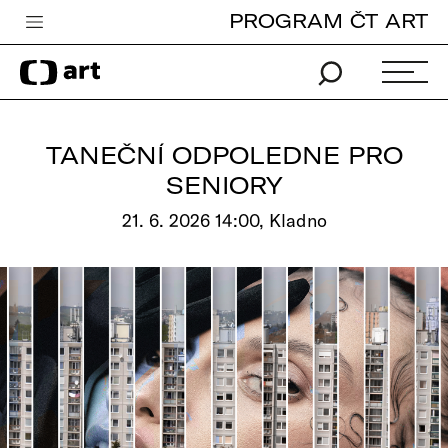
PROGRAM ČT ART
Česká televize
Zpravodajství
Sport
TANEČNÍ ODPOLEDNE PRO
iVysílání
SENIORY
TV program
21. 6. 2026 14:00, Kladno
Pro děti
edu
Vše o ČT