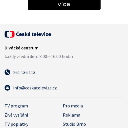
více
261 136 113
info@ceskatelevize.cz
TV program
Pro média
Živé vysílání
Reklama
TV poplatky
Studio Brno