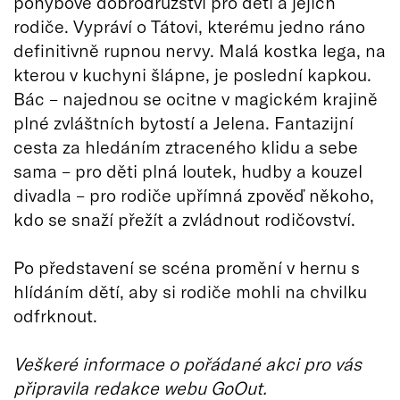
pohybové dobrodružství pro děti a jejich
rodiče. Vypráví o Tátovi, kterému jedno ráno
definitivně rupnou nervy. Malá kostka lega, na
kterou v kuchyni šlápne, je poslední kapkou.
Bác – najednou se ocitne v magickém krajině
plné zvláštních bytostí a Jelena. Fantazijní
cesta za hledáním ztraceného klidu a sebe
sama – pro děti plná loutek, hudby a kouzel
divadla – pro rodiče upřímná zpověď někoho,
kdo se snaží přežít a zvládnout rodičovství.
Po představení se scéna promění v hernu s
hlídáním dětí, aby si rodiče mohli na chvilku
odfrknout.
Veškeré informace o pořádané akci pro vás
připravila redakce webu GoOut.