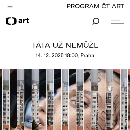
PROGRAM ČT ART
Česká televize
Zpravodajství
Sport
TÁTA UŽ NEMŮŽE
iVysílání
14. 12. 2025 18:00, Praha
TV program
Pro děti
edu
Vše o ČT