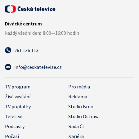
261 136 113
info@ceskatelevize.cz
TV program
Pro média
Živé vysílání
Reklama
TV poplatky
Studio Brno
Teletext
Studio Ostrava
Podcasty
Rada ČT
Počasí
Kariéra