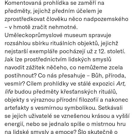
Komentovaná prohlídka se zaměří na
předměty, jejichž předním účelem je
zprostředkovat člověku něco nadpozemského
– v hmotě zračit nehmotné.
Uměleckoprůmyslové museum spravuje
rozsáhlou sbírku rituálních objektů, jejichž
nejstarší exempláře pocházejí už z 12. století.
Jak lze prostřednictvím lidských smyslů
navodit zážitek něčeho, co nemůžeme zcela
postihnout? Co nás přesahuje – Bůh, příroda,
vesmír? Cílem prohlídky ve stálé expozici
Art,
life
budou předměty křesťanských rituálů,
objekty s výraznou přírodní filozofií a nakonec
artefakty s vesmírnou symbolikou. Setkávali
se jejich uživatelé se vznešenou krásou a vyšší
energií, nebo se jednalo spíše o mistrnou hru
na lidské smysly a emoce? Šlo skutečně o