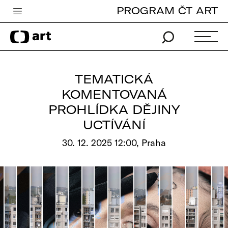
PROGRAM ČT ART
Česká televize
Zpravodajství
Sport
TEMATICKÁ
iVysílání
KOMENTOVANÁ
PROHLÍDKA DĚJINY
TV program
UCTÍVÁNÍ
Pro děti
30. 12. 2025 12:00, Praha
edu
Vše o ČT