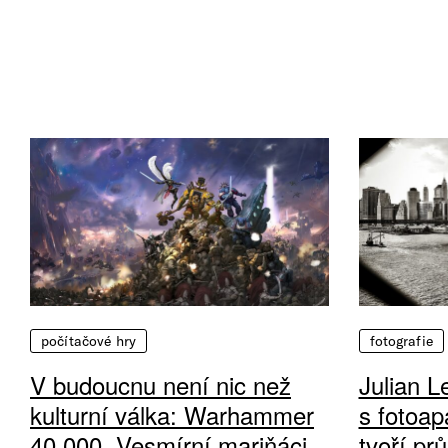
počítačové hry
fotografie
V budoucnu není nic než
Julian L
kulturní válka: Warhammer
s fotoap
40 000, Vesmírní mariňáci
tvoří pr