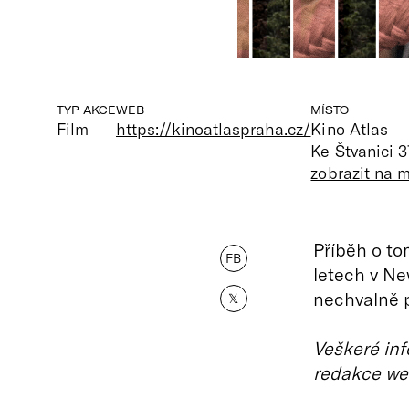
TYP AKCE
WEB
MÍSTO
Film
https://kinoatlaspraha.cz/
Kino Atlas
Ke Štvanici 3
zobrazit na 
Příběh o to
FB
letech v Ne
nechvalně 
𝕏
Veškeré inf
redakce we