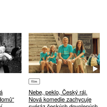
film
á
Nebe, peklo, Český ráj.
 domů“
Nová komedie zachycuje
í
svéráz českých dovolených