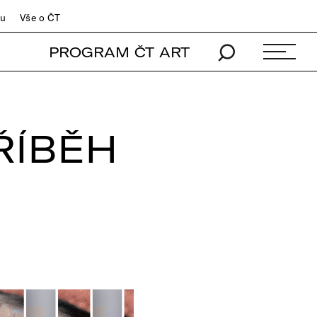
du
Vše o ČT
PROGRAM ČT ART
ŘÍBĚH