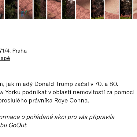
71/4, Praha
mapě
m, jak mladý Donald Trump začal v 70. a 80.
w Yorku podnikat v oblasti nemovitostí za pomoci
proslulého právníka Roye Cohna.
ormace o pořádané akci pro vás připravila
bu GoOut.