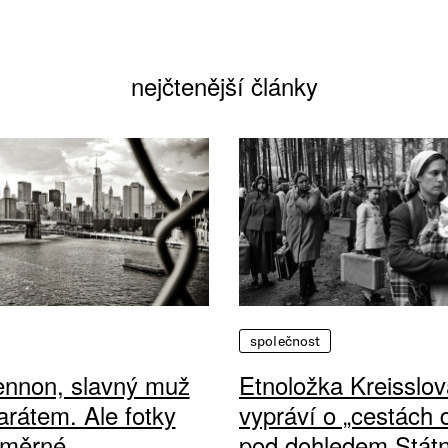
nejčtenější články
společnost
ennon, slavný muž
Etnoložka Kreisslov
arátem. Ale fotky
vypráví o „cestách
ůměrné
pod dohledem Státn