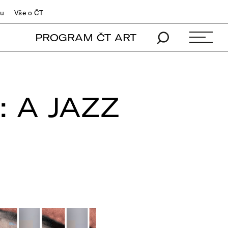
du
Vše o ČT
PROGRAM ČT ART
 A JAZZ