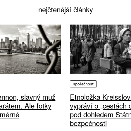
nejčtenější články
společnost
ennon, slavný muž
Etnoložka Kreisslov
arátem. Ale fotky
vypráví o „cestách
ůměrné
pod dohledem Státn
bezpečnosti