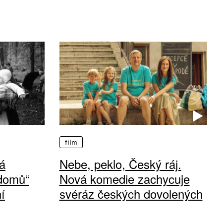
film
á
Nebe, peklo, Český ráj.
 domů“
Nová komedie zachycuje
í
svéráz českých dovolených