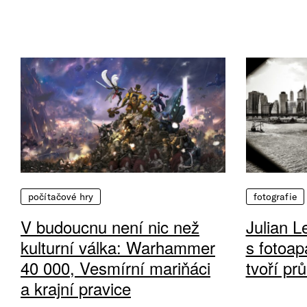
počítačové hry
fotografie
V budoucnu není nic než
Julian L
kulturní válka: Warhammer
s fotoap
40 000, Vesmírní mariňáci
tvoří pr
a krajní pravice