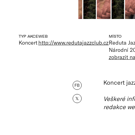
TYP AKCE
WEB
MÍSTO
Koncert
http://www.redutajazzclub.cz
Reduta Ja
Národní 20
zobrazit 
Koncert ja
FB
Veškeré inf
𝕏
redakce we