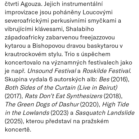
čtvrti Agouza. Jejich instrumentální
improvizace jsou poháněny Loucovými
severoafrickými perkusivními smyčkami a
vibrujícími klávesami, Shalabiho
západoafricky zabarvenou freejazzovou
kytarou a Bishopovou dravou baskytarou v
krautrockovém stylu. Trio s úspěchem
koncertovalo na významných festivalech jako
je např.
Unsound Festival
a
Roskilde Festival
.
Skupina vydala 6 autorských alb:
Bes
(2016),
Both Sides of the Curtain (Live in Beirut)
(2017),
Rats Don’t Eat Synthesizers
(2018),
The Green Dogs of Dashur
(2020),
High Tide
in the Lowlands
(2023) a
Sasquatch Landslide
(2025), kterou představí na pražském
koncertě.