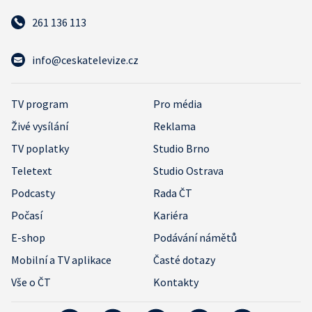
261 136 113
info@ceskatelevize.cz
TV program
Pro média
Živé vysílání
Reklama
TV poplatky
Studio Brno
Teletext
Studio Ostrava
Podcasty
Rada ČT
Počasí
Kariéra
E-shop
Podávání námětů
Mobilní a TV aplikace
Časté dotazy
Vše o ČT
Kontakty