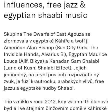
influences, free jazz &
egyptian shaabi music
Skupina The Dwarfs of East Agouza se
zformovala v egyptské Káhiře a tvoří ji
Američan Alan Bishop (Sun City Girls, The
Invisible Hands, Alvarius B.), Egypťan Maurice
Louca (Alif, Bikya) a Kanaďan Sam Shalabi
(Land of Kush, Shalabi Effect). Jejich
jedinečný, na první poslech rozpoznatelný
zvuk, je fúzí krautrocku, arabských vlivů, free
jazzu a egyptské hudby Shaabi.
Trio vzniklo v roce 2012, kdy všichni tři členové
bydleli ve stejném činžovním domě v káhirské