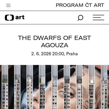
PROGRAM ČT ART
Česká televize
Zpravodajství
Sport
THE DWARFS OF EAST
iVysílání
AGOUZA
TV program
2. 6. 2026 20:00, Praha
Pro děti
edu
Vše o ČT