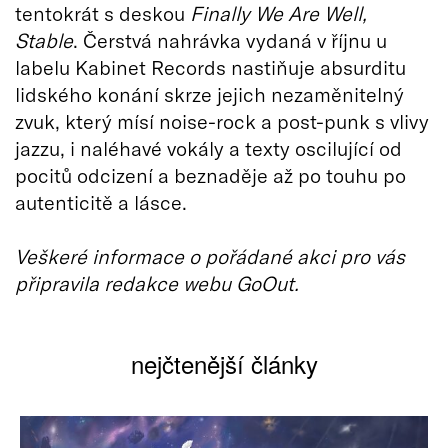
tentokrát s deskou
Finally We Are Well,
Stable
. Čerstvá nahrávka vydaná v říjnu u
labelu Kabinet Records nastiňuje absurditu
lidského konání skrze jejich nezaměnitelný
zvuk, který mísí noise-rock a post-punk s vlivy
jazzu, i naléhavé vokály a texty oscilující od
pocitů odcizení a beznaděje až po touhu po
autenticitě a lásce.
Veškeré informace o pořádané akci pro vás
připravila redakce webu GoOut.
nejčtenější články