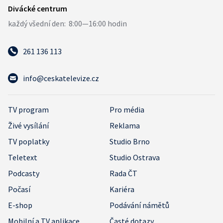
261 136 113
info@ceskatelevize.cz
TV program
Pro média
Živé vysílání
Reklama
TV poplatky
Studio Brno
Teletext
Studio Ostrava
Podcasty
Rada ČT
Počasí
Kariéra
E-shop
Podávání námětů
Mobilní a TV aplikace
Časté dotazy