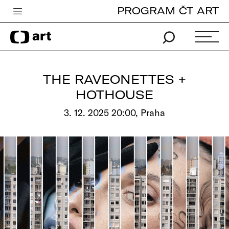
PROGRAM ČT ART
Česká televize
Zpravodajství
Sport
THE RAVEONETTES +
iVysílání
HOTHOUSE
TV program
3. 12. 2025 20:00, Praha
Pro děti
edu
Vše o ČT