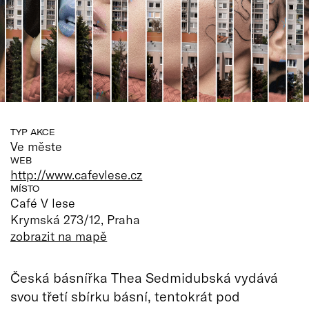
TYP AKCE
Ve měste
WEB
http://www.cafevlese.cz
MÍSTO
Café V lese
Krymská 273/12, Praha
zobrazit na mapě
Česká básnířka Thea Sedmidubská vydává
svou třetí sbírku básní, tentokrát pod