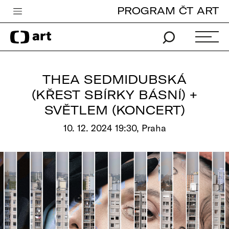
PROGRAM ČT ART
Česká televize
Zpravodajství
Sport
THEA SEDMIDUBSKÁ
iVysílání
(KŘEST SBÍRKY BÁSNÍ) +
SVĚTLEM (KONCERT)
TV program
10. 12. 2024 19:30, Praha
Pro děti
edu
Vše o ČT