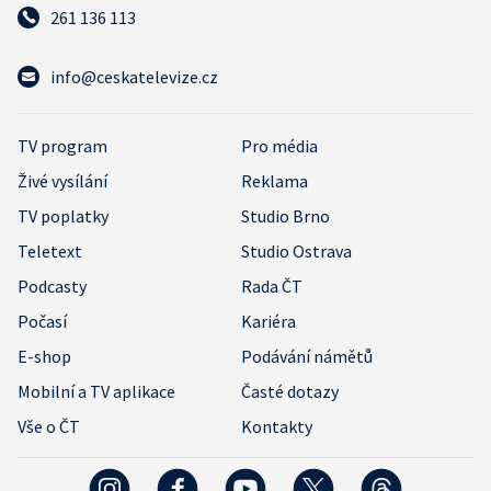
261 136 113
info@ceskatelevize.cz
TV program
Pro média
Živé vysílání
Reklama
TV poplatky
Studio Brno
Teletext
Studio Ostrava
Podcasty
Rada ČT
Počasí
Kariéra
E-shop
Podávání námětů
Mobilní a TV aplikace
Časté dotazy
Vše o ČT
Kontakty