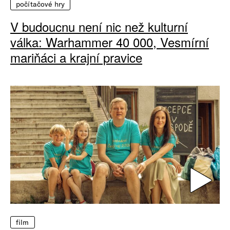
počítačové hry
V budoucnu není nic než kulturní
válka: Warhammer 40 000, Vesmírní
mariňáci a krajní pravice
film