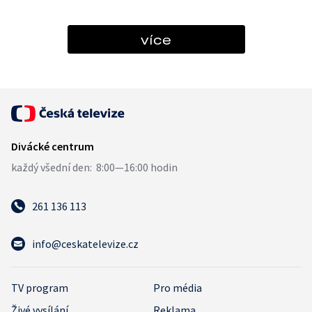
více
261 136 113
info@ceskatelevize.cz
TV program
Pro média
Živé vysílání
Reklama