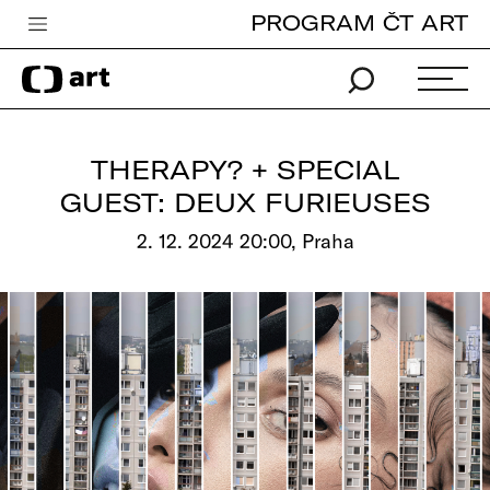
PROGRAM ČT ART
Česká televize
Zpravodajství
Sport
THERAPY? + SPECIAL
iVysílání
GUEST: DEUX FURIEUSES
TV program
2. 12. 2024 20:00, Praha
Pro děti
edu
Vše o ČT