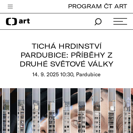
PROGRAM ČT ART
Česká televize
Zpravodajství
Sport
TICHÁ HRDINSTVÍ
iVysílání
PARDUBICE: PŘÍBĚHY Z
DRUHÉ SVĚTOVÉ VÁLKY
TV program
14. 9. 2025 10:30, Pardubice
Pro děti
edu
Vše o ČT