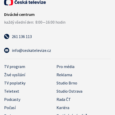
261 136 113
info@ceskatelevize.cz
TV program
Pro média
Živé vysílání
Reklama
TV poplatky
Studio Brno
Teletext
Studio Ostrava
Podcasty
Rada ČT
Počasí
Kariéra