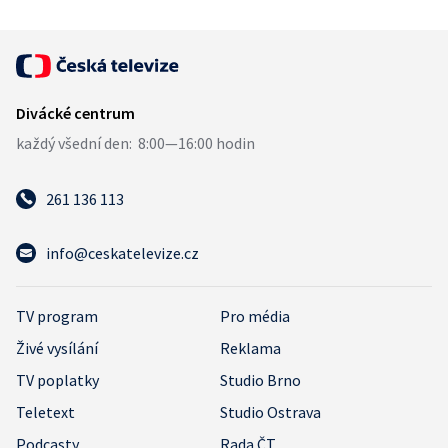
261 136 113
info@ceskatelevize.cz
TV program
Pro média
Živé vysílání
Reklama
TV poplatky
Studio Brno
Teletext
Studio Ostrava
Podcasty
Rada ČT