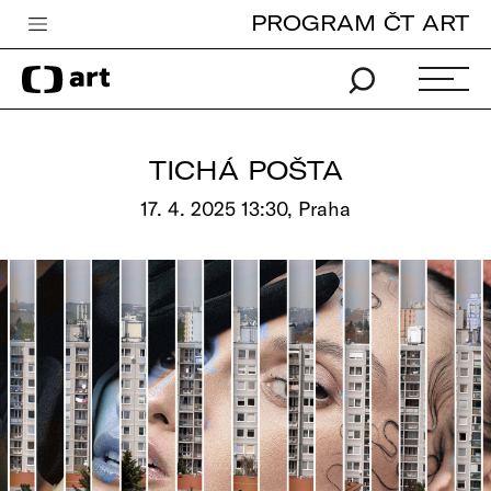
PROGRAM ČT ART
Česká televize
Zpravodajství
Sport
TICHÁ POŠTA
iVysílání
17. 4. 2025 13:30, Praha
TV program
Pro děti
edu
Vše o ČT