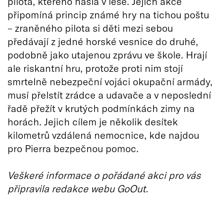
pilota, kterého našla v lese. Jejich akce
připomíná princip známé hry na tichou poštu
– zraněného pilota si děti mezi sebou
předávají z jedné horské vesnice do druhé,
podobně jako utajenou zprávu ve škole. Hrají
ale riskantní hru, protože proti nim stojí
smrtelně nebezpeční vojáci okupační armády,
musí přelstít zrádce a udavače a v neposlední
řadě přežít v krutých podmínkách zimy na
horách. Jejich cílem je několik desítek
kilometrů vzdálená nemocnice, kde najdou
pro Pierra bezpečnou pomoc.
Veškeré informace o pořádané akci pro vás
připravila redakce webu GoOut.