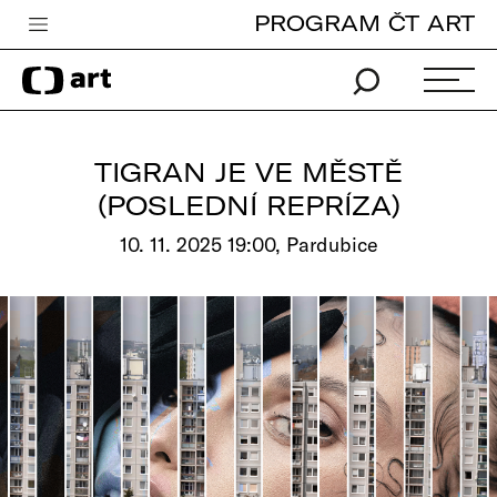
PROGRAM ČT ART
Česká televize
Zpravodajství
Sport
TIGRAN JE VE MĚSTĚ
iVysílání
(POSLEDNÍ REPRÍZA)
TV program
10. 11. 2025 19:00, Pardubice
Pro děti
edu
Vše o ČT