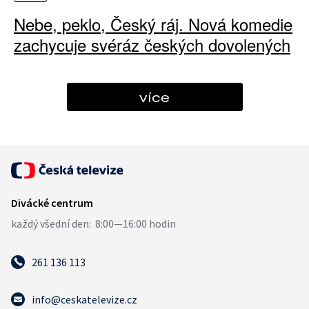
Nebe, peklo, Český ráj. Nová komedie
zachycuje svéráz českých dovolených
více
261 136 113
info@ceskatelevize.cz