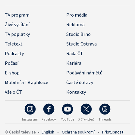
TV program
Pro média
Živé vysílání
Reklama
TV poplatky
Studio Brno
Teletext
Studio Ostrava
Podcasty
Rada ČT
Počasí
Kariéra
E-shop
Podávání námětů
Mobilní a TV aplikace
Časté dotazy
Vše o ČT
Kontakty
Instagram
Facebook
YouTube
X (Twitter)
Threads
© Česká televize
•
English
•
Ochrana soukromí
•
Přístupnost