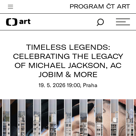
PROGRAM ČT ART
Česká televize
Zpravodajství
Sport
TIMELESS LEGENDS:
iVysílání
CELEBRATING THE LEGACY
OF MICHAEL JACKSON, AC
TV program
JOBIM & MORE
Pro děti
19. 5. 2026 19:00, Praha
edu
Vše o ČT