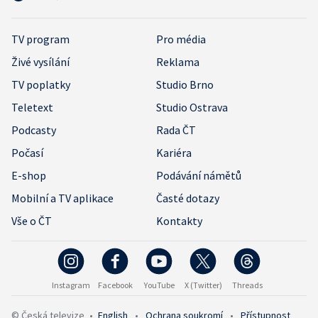
TV program
Pro média
Živé vysílání
Reklama
TV poplatky
Studio Brno
Teletext
Studio Ostrava
Podcasty
Rada ČT
Počasí
Kariéra
E-shop
Podávání námětů
Mobilní a TV aplikace
Časté dotazy
Vše o ČT
Kontakty
Instagram
Facebook
YouTube
X (Twitter)
Threads
© Česká televize
•
English
•
Ochrana soukromí
•
Přístupnost