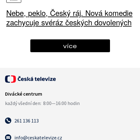
Nebe, peklo, Český ráj. Nová komedie
zachycuje svéráz českých dovolených
více
261 136 113
info@ceskatelevize.cz