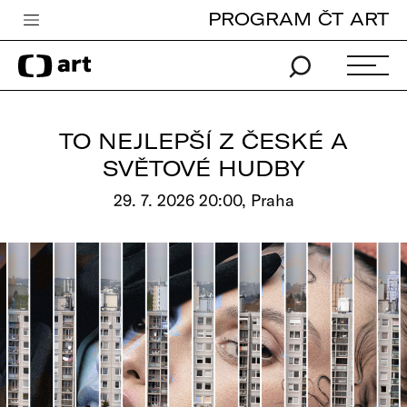
PROGRAM ČT ART
Česká televize
Zpravodajství
Sport
TO NEJLEPŠÍ Z ČESKÉ A
iVysílání
SVĚTOVÉ HUDBY
TV program
29. 7. 2026 20:00, Praha
Pro děti
edu
Vše o ČT