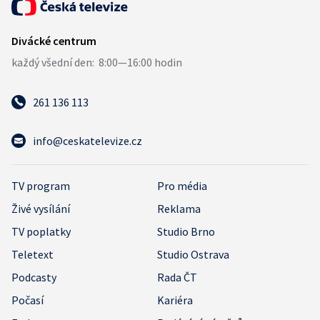
261 136 113
info@ceskatelevize.cz
TV program
Pro média
Živé vysílání
Reklama
TV poplatky
Studio Brno
Teletext
Studio Ostrava
Podcasty
Rada ČT
Počasí
Kariéra