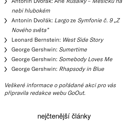
Antonín Dvořák: Arie
Rusalky
–
Měsíčku na
nebi hlubokém
Antonín Dvořák:
Largo
ze
Symfonie č. 9 „Z
Nového světa”
Leonard Bernstein:
West Side Story
George Gershwin:
Sumertime
George Gershwin:
Somebody Loves Me
George Gershwin:
Rhapsody in Blue
Veškeré informace o pořádané akci pro vás
připravila redakce webu GoOut.
nejčtenější články