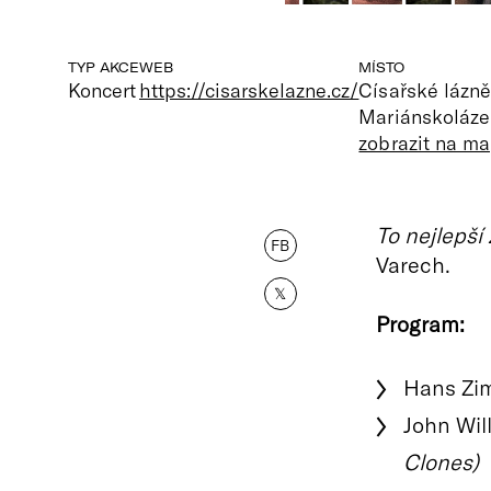
TYP AKCE
WEB
MÍSTO
Koncert
https://cisarskelazne.cz/
Císařské lázně
Mariánskoláze
zobrazit na m
To nejlepší
FB
Varech.
𝕏
Program:
Hans Zi
John Wil
Clones)