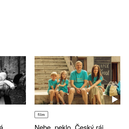
film
á
Nebe, peklo, Český ráj.