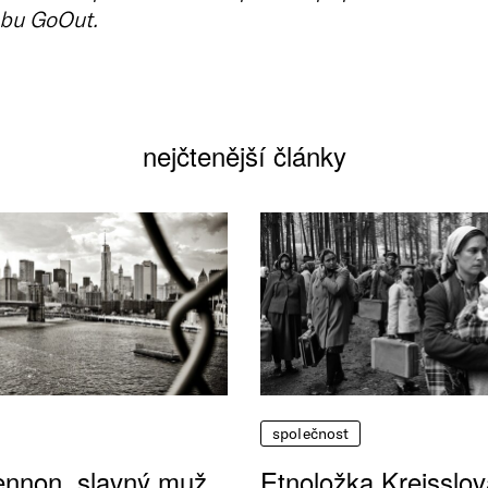
bu GoOut.
nejčtenější články
společnost
ennon, slavný muž
Etnoložka Kreisslov