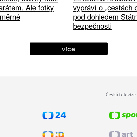
arátem. Ale fotky
vypráví o „cestách
ůměrné
pod dohledem Státn
bezpečnosti
více
Česká televize 