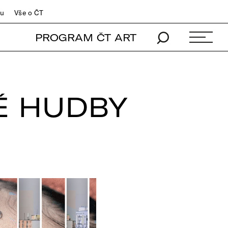
du
Vše o ČT
PROGRAM ČT ART
VÉ HUDBY