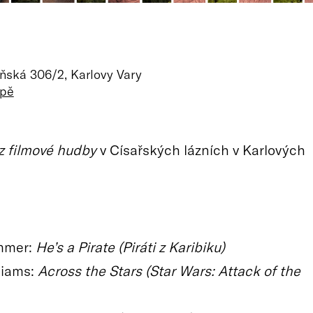
ňská 306/2, Karlovy Vary
apě
 z filmové hudby
v Císařských lázních v Karlových
mmer:
He’s a Pirate (Piráti z Karibiku)
liams:
Across the Stars (Star Wars: Attack of the