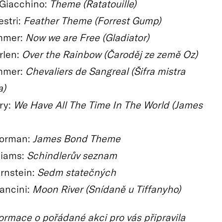
Giacchino:
Theme (Ratatouille)
estri:
Feather Theme (Forrest Gump)
mmer:
Now we are Free (Gladiator)
rlen:
Over the Rainbow (Čaroděj ze země Oz)
mmer:
Chevaliers de Sangreal (Šifra mistra
a)
ry:
We Have All The Time In The World (James
orman:
James Bond Theme
liams:
Schindlerův seznam
rnstein:
Sedm statečných
ancini:
Moon River (Snídaně u Tiffanyho)
ormace o pořádané akci pro vás připravila