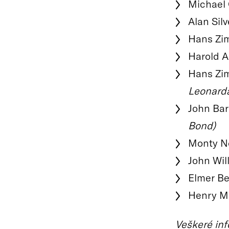
Michael 
Alan Silv
Hans Zi
Harold A
Hans Zi
Leonard
John Bar
Bond)
Monty N
John Wil
Elmer Be
Henry M
Veškeré inf