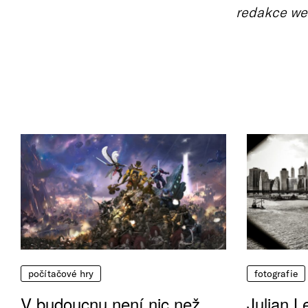
redakce we
počítačové hry
fotografie
V budoucnu není nic než
Julian L