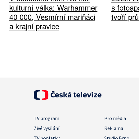
kulturní válka: Warhammer
s fotoap
40 000, Vesmírní mariňáci
tvoří pr
a krajní pravice
TV program
Pro média
Živé vysílání
Reklama
TV poplatky
Studio Brno