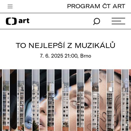
PROGRAM ČT ART
Česká televize
Zpravodajství
Sport
TO NEJLEPŠÍ Z MUZIKÁLŮ
iVysílání
7. 6. 2025 21:00, Brno
TV program
Pro děti
edu
Vše o ČT