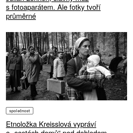
s fotoaparátem. Ale fotky tvoří
průměrné
společnost
Etnoložka Kreisslová vypráví
o „cestách domů“ pod dohledem