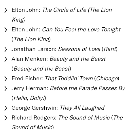
Elton John:
The Circle of Life (The Lion
King)
Elton John:
Can You Feel the Love Tonight
(
The Lion King
)
Jonathan Larson:
Seasons of Love
(
Rent
)
Alan Menken:
Beauty and the Beast
(
Beauty and the Beast
)
Fred Fisher:
That Toddlin' Town
(
Chicago
)
Jerry Herman:
Before the Parade Passes By
(
Hello, Dolly!
)
George Gershwin:
They All Laughed
Richard Rodgers:
The Sound of Music
(
The
Sound of Music
)