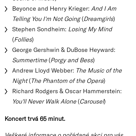
Beyonce and Henry Krieger:
And I Am
Telling You I'm Not Going
(
Dreamgirls
)
Stephen Sondheim:
Losing My Mind
(
Follies
)
George Gershwin & DuBose Heyward:
Summertime
(
Porgy and Bess
)
Andrew Lloyd Webber:
The Music of the
Night
(
The Phantom of the Opera
)
Richard Rodgers & Oscar Hammerstein:
You'll Never Walk Alone
(
Carousel
)
Koncert trvá 65 minut.
Veškeré informace o pořádané akci pro vás