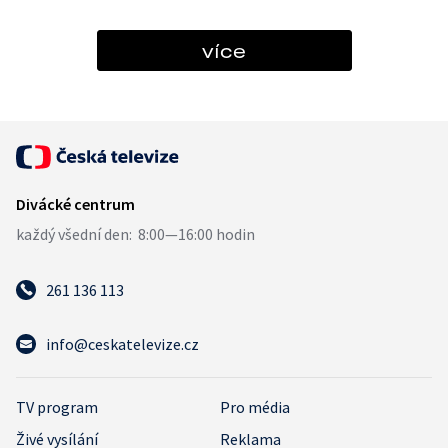
více
261 136 113
info@ceskatelevize.cz
TV program
Pro média
Živé vysílání
Reklama