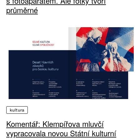
s fotoaparátem. Ale fotky tvoří
průměrné
kultura
Komentář: Klempířova mluvčí
vypracovala novou Státní kulturní