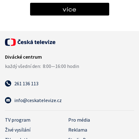
více
261 136 113
info@ceskatelevize.cz
TV program
Pro média
Živé vysílání
Reklama