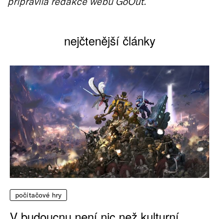
připravila redakce webu GoOut.
nejčtenější články
počítačové hry
V budoucnu není nic než kulturní