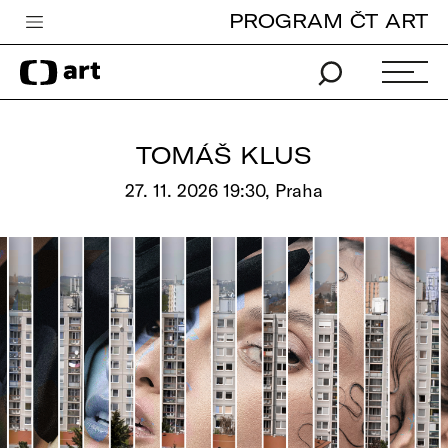
PROGRAM ČT ART
Česká televize
Zpravodajství
Sport
TOMÁŠ KLUS
iVysílání
27. 11. 2026 19:30, Praha
TV program
Pro děti
edu
Vše o ČT