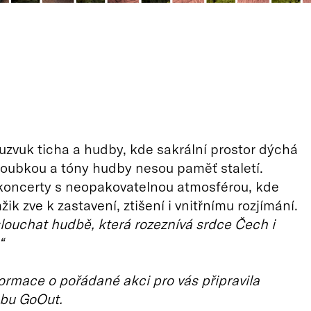
uzvuk ticha a hudby, kde sakrální prostor dýchá
oubkou a tóny hudby nesou paměť staletí.
koncerty s neopakovatelnou atmosférou, kde
k zve k zastavení, ztišení i vnitřnímu rozjímání.
slouchat hudbě, která rozeznívá srdce Čech i
“
ormace o pořádané akci pro vás připravila
bu GoOut.