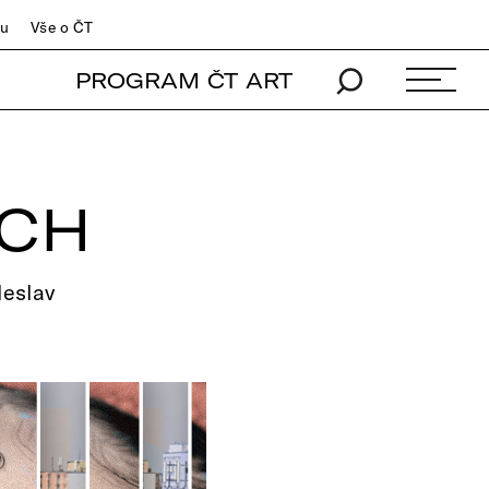
du
Vše o ČT
PROGRAM ČT ART
ECH
leslav