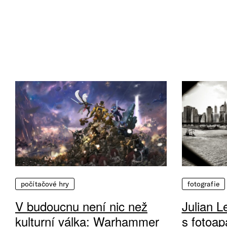
počítačové hry
fotografie
V budoucnu není nic než
Julian L
kulturní válka: Warhammer
s fotoap