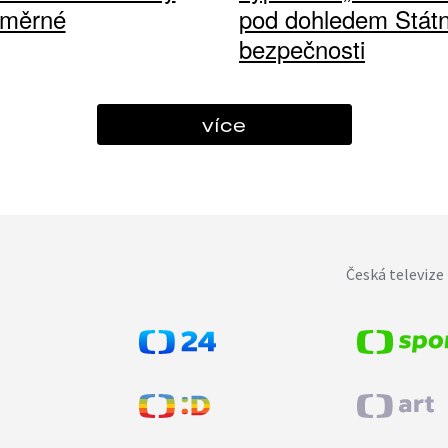
ůměrné
pod dohledem Státn
bezpečnosti
více
Česká televize 