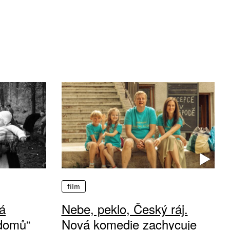
film
á
Nebe, peklo, Český ráj.
 domů“
Nová komedie zachycuje