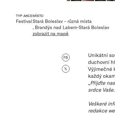
TYP AKCE
MÍSTO
Festival
Stará Boleslav – různá místa
, Brandýs nad Labem-Stará Boleslav
zobrazit na mapě
Unikátní so
FB
duchovní hl
Výjimečné 
𝕏
každý okamži
„Přijďte na
srdce Vaše.
Veškeré inf
redakce we