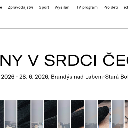
ze
Zpravodajství
Sport
iVysílání
TV program
Pro děti
e
NY V SRDCI Č
. 2026 - 28. 6. 2026, Brandýs nad Labem-Stará Bo