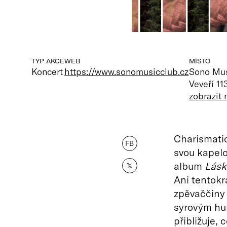
TYP AKCE
WEB
MÍSTO
Koncert
https://www.sonomusicclub.cz
Sono Mus
Veveří 11
zobrazit
Charismatic
FB
svou kapelo
album
Lásk
𝕏
Ani tentok
zpěvaččiny 
syrovým hu
přibližuje, 