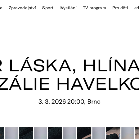
ze
Zpravodajství
Sport
iVysílání
TV program
Pro děti
e
 LÁSKA, HLÍNA
ZÁLIE HAVELK
3. 3. 2026 20:00, Brno