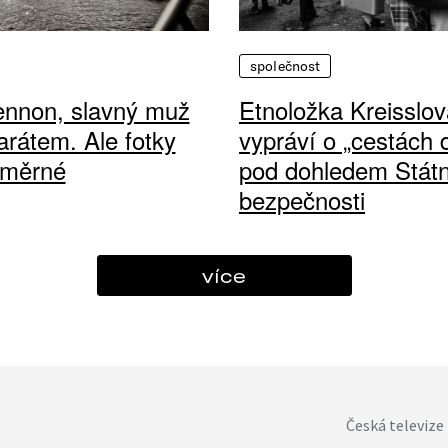
společnost
ennon, slavný muž
Etnoložka Kreisslov
arátem. Ale fotky
vypráví o „cestách
ůměrné
pod dohledem Státn
bezpečnosti
více
Česká televize 