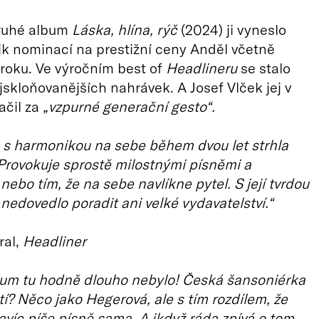
druhé album
Láska, hlína, rýč
(2024) ji vyneslo
k nominací na prestižní ceny Anděl včetně
 roku. Ve výročním best of
Headlineru
se stalo
jskloňovanějších nahrávek. A Josef Vlček jej v
ačil za
„vzpurné generační gesto“.
 s harmonikou na sebe během dvou let strhla
Provokuje sprostě milostnými písněmi a
nebo tím, že na sebe navlíkne pytel. S její tvrdou
e nedovedlo poradit ani velké vydavatelství.“
ral,
Headliner
bum tu hodně dlouho nebylo! Česká šansoniérka
tí? Něco jako Hegerová, ale s tím rozdílem, že
navíc píše písně sama. A ikdyž ráda zpívá o tom,