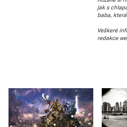
jak s chlap
baba, která 
Veškeré inf
redakce we