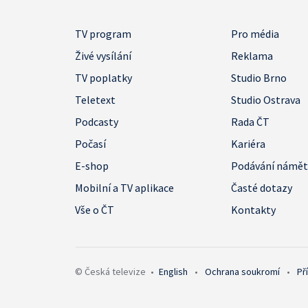
TV program
Pro média
Živé vysílání
Reklama
TV poplatky
Studio Brno
Teletext
Studio Ostrava
Podcasty
Rada ČT
Počasí
Kariéra
E-shop
Podávání námě
Mobilní a TV aplikace
Časté dotazy
Vše o ČT
Kontakty
© Česká televize
•
English
•
Ochrana soukromí
•
Př