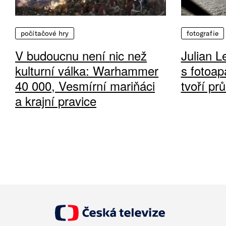
počítačové hry
fotografie
V budoucnu není nic než
Julian L
kulturní válka: Warhammer
s fotoap
40 000, Vesmírní mariňáci
tvoří pr
a krajní pravice