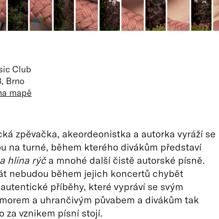
ic Club
3, Brno
 na mapě
ká zpěvačka, akeordeonistka a autorka vyráží se
u na turné, během kterého divákům představí
a hlína rýč
a mnohé další čistě autorské písně.
rát nebudou během jejich koncertů chybět
autentické příběhy, které vypráví se svým
morem a uhrančivým půvabem a divákům tak
co za vznikem písní stojí.