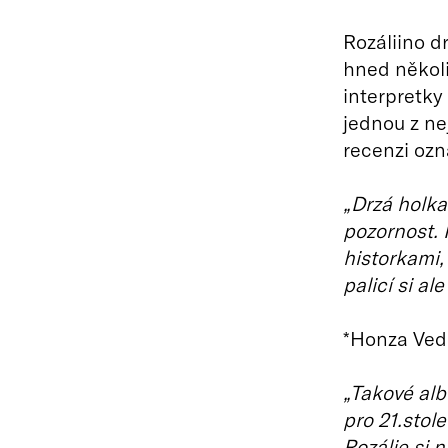
Rozáliino 
hned několi
interpretky
jednou z ne
recenzi ozn
„Drzá holka
pozornost. 
historkami, 
palicí si al
*Honza Ved
„Takové al
pro 21.stole
Rozálie si 