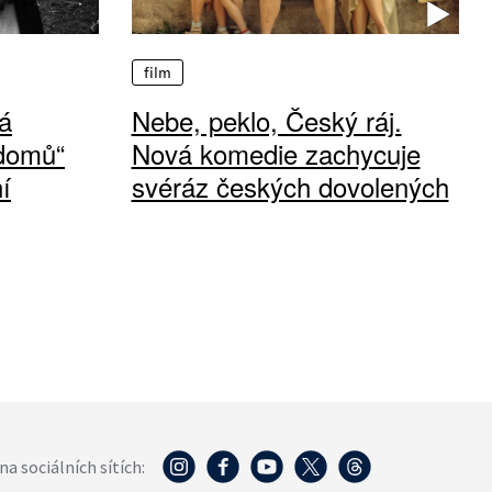
film
á
Nebe, peklo, Český ráj.
 domů“
Nová komedie zachycuje
í
svéráz českých dovolených
na sociálních sítích: