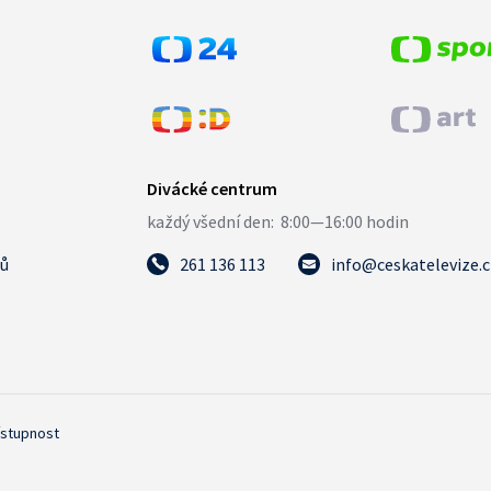
tů
261 136 113
info@ceskatelevize.
ístupnost