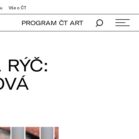
du
Vše o ČT
PROGRAM ČT ART
 RÝČ:
OVÁ