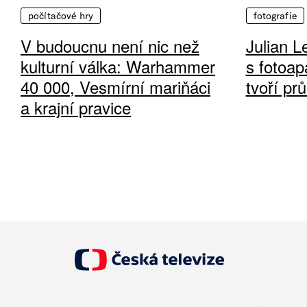
počítačové hry
fotografie
V budoucnu není nic než
Julian L
kulturní válka: Warhammer
s fotoap
40 000, Vesmírní mariňáci
tvoří pr
a krajní pravice