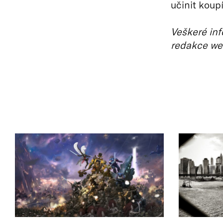
učinit koup
Veškeré inf
redakce we