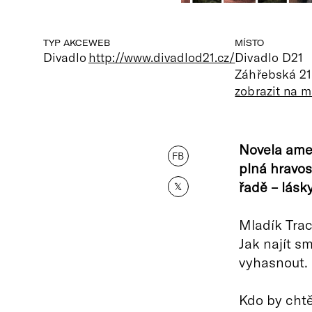
TYP AKCE
WEB
MÍSTO
Divadlo
http://www.divadlod21.cz/
Divadlo D21
Záhřebská 21
zobrazit na 
Novela amer
FB
plná hravos
řadě – lásky
𝕏
Mladík Trac
Jak najít s
vyhasnout.
Kdo by chtě