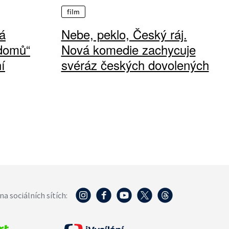
film
á
Nebe, peklo, Český ráj.
 domů“
Nová komedie zachycuje
í
svéráz českých dovolených
na sociálních sítích: