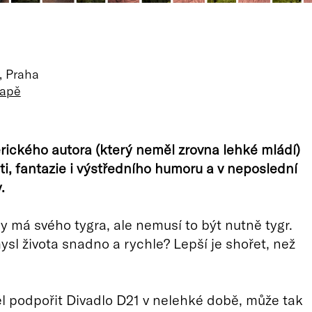
, Praha
mapě
ického autora (který neměl zrovna lehké mládí)
ti, fantazie i výstředního humoru a v neposlední
.
y má svého tygra, ale nemusí to být nutně tygr.
mysl života snadno a rychle? Lepší je shořet, než
l podpořit Divadlo D21 v nelehké době, může tak