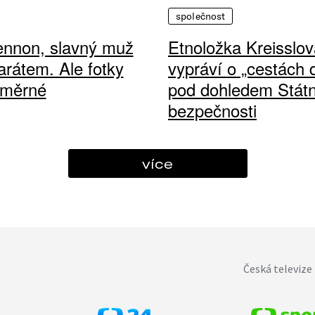
společnost
ennon, slavný muž
Etnoložka Kreisslov
arátem. Ale fotky
vypráví o „cestách
ůměrné
pod dohledem Státn
bezpečnosti
více
Česká televize 