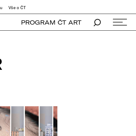
du
Vše o ČT
PROGRAM ČT ART
R