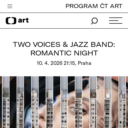
PROGRAM ČT ART
Česká televize
Zpravodajství
Sport
TWO VOICES & JAZZ BAND:
iVysílání
ROMANTIC NIGHT
TV program
10. 4. 2026 21:15, Praha
Pro děti
edu
Vše o ČT