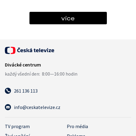
více
261 136 113
info@ceskatelevize.cz
TV program
Pro média