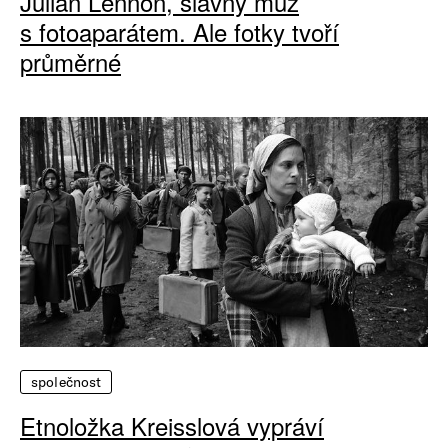
Julian Lennon, slavný muž
s fotoaparátem. Ale fotky tvoří
průměrné
společnost
Etnoložka Kreisslová vypráví