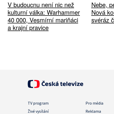
V budoucnu není nic než
Nebe, pe
kulturní válka: Warhammer
Nová ko
40 000, Vesmírní mariňáci
svéráz 
a krajní pravice
TV program
Pro média
Živé vysílání
Reklama