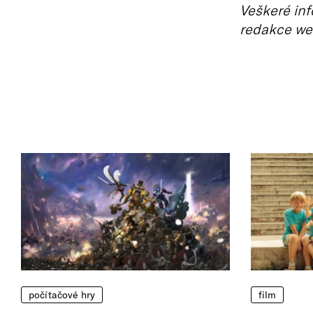
Veškeré inf
redakce we
počítačové hry
film