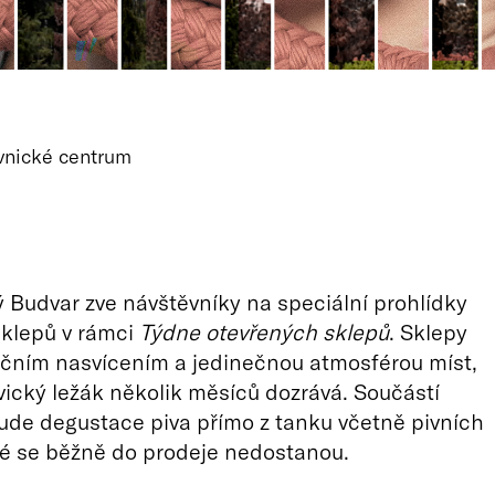
vnické centrum
 Budvar zve návštěvníky na speciální prohlídky
sklepů v rámci
Týdne otevřených sklepů
. Sklepy
dičním nasvícením a jedinečnou atmosférou míst,
ický ležák několik měsíců dozrává. Součástí
ude degustace piva přímo z tanku včetně pivních
ré se běžně do prodeje nedostanou.