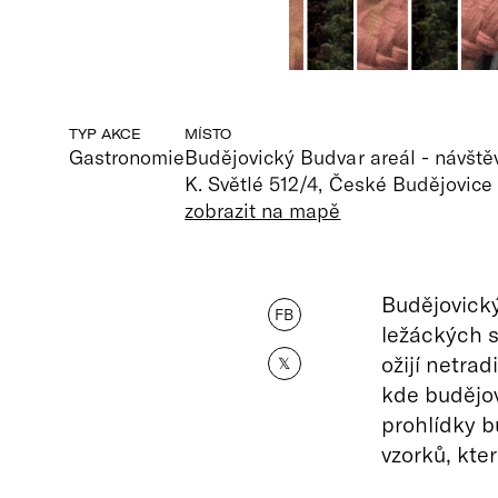
TYP AKCE
MÍSTO
Gastronomie
Budějovický Budvar areál - návště
K. Světlé 512/4, České Budějovice
zobrazit na mapě
Budějovický
FB
ležáckých 
ožijí netra
𝕏
kde budějov
prohlídky b
vzorků, kte