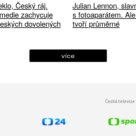
klo, Český ráj.
Julian Lennon, sla
medie zachycuje
s fotoaparátem. Ale
českých dovolených
tvoří průměrné
více
Česká televize 