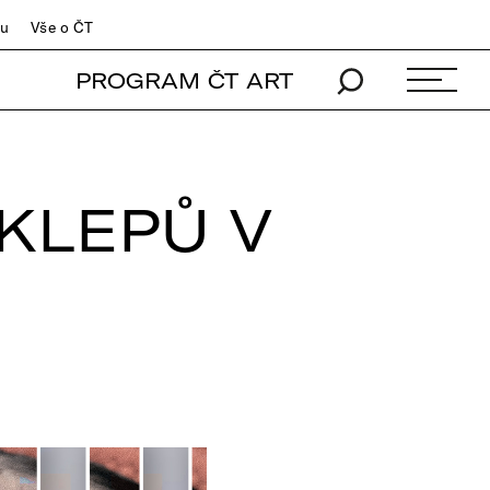
du
Vše o ČT
PROGRAM ČT ART
KLEPŮ V