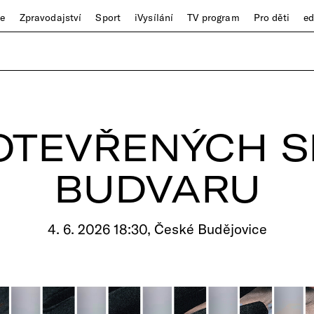
ze
Zpravodajství
Sport
iVysílání
TV program
Pro děti
e
OTEVŘENÝCH S
BUDVARU
4. 6. 2026 18:30, České Budějovice