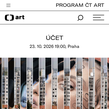
PROGRAM ČT ART
Česká televize
Zpravodajství
Sport
ÚČET
iVysílání
23. 10. 2026 19:00, Praha
TV program
Pro děti
edu
Vše o ČT