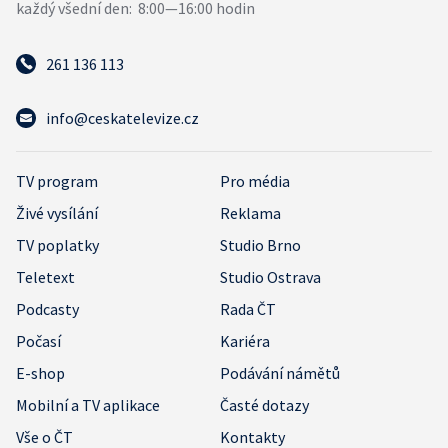
261 136 113
info@ceskatelevize.cz
TV program
Pro média
Živé vysílání
Reklama
TV poplatky
Studio Brno
Teletext
Studio Ostrava
Podcasty
Rada ČT
Počasí
Kariéra
E-shop
Podávání námětů
Mobilní a TV aplikace
Časté dotazy
Vše o ČT
Kontakty