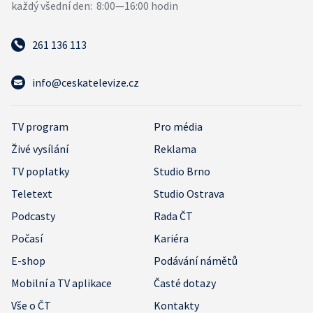
261 136 113
info@ceskatelevize.cz
TV program
Pro média
Živé vysílání
Reklama
TV poplatky
Studio Brno
Teletext
Studio Ostrava
Podcasty
Rada ČT
Počasí
Kariéra
E-shop
Podávání námětů
Mobilní a TV aplikace
Časté dotazy
Vše o ČT
Kontakty