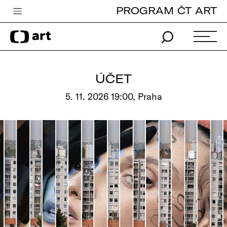
PROGRAM ČT ART
Česká televize
Zpravodajství
Sport
ÚČET
iVysílání
5. 11. 2026 19:00, Praha
TV program
Pro děti
edu
Vše o ČT