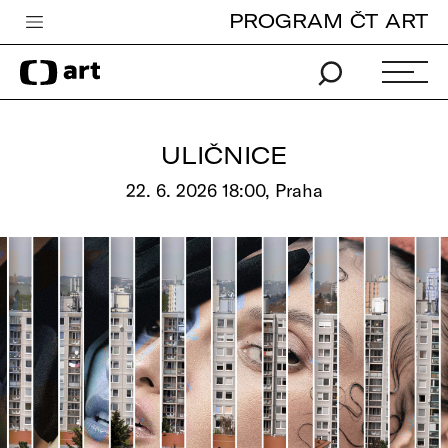
PROGRAM ČT ART
Česká televize
Zpravodajství
Sport
ULIČNICE
iVysílání
22. 6. 2026 18:00, Praha
TV program
Pro děti
edu
Vše o ČT