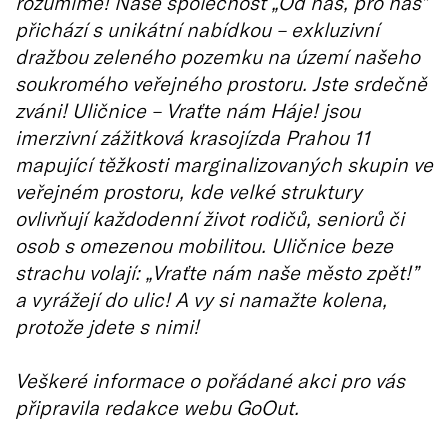
rozumíme! Naše společnost „Od nás, pro nás”
přichází s unikátní nabídkou – exkluzivní
dražbou zeleného pozemku na území našeho
soukromého veřejného prostoru. Jste srdečně
zváni! Uličnice – Vraťte nám Háje! jsou
imerzivní zážitková krasojízda Prahou 11
mapující těžkosti marginalizovaných skupin ve
veřejném prostoru, kde velké struktury
ovlivňují každodenní život rodičů, seniorů či
osob s omezenou mobilitou. Uličnice beze
strachu volají: „Vraťte nám naše město zpět!”
a vyrážejí do ulic! A vy si namažte kolena,
protože jdete s nimi!
Veškeré informace o pořádané akci pro vás
připravila redakce webu GoOut.