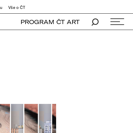
du
Vše o ČT
PROGRAM ČT ART