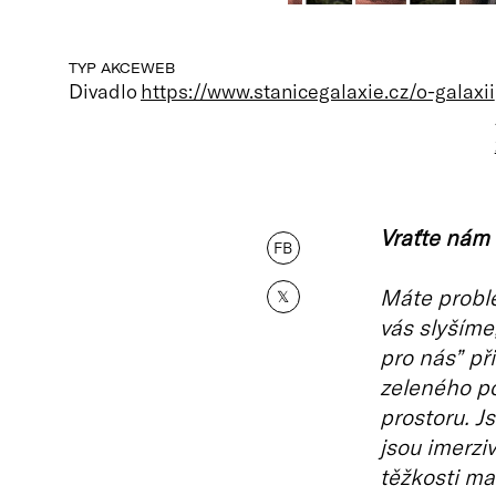
TYP AKCE
WEB
Divadlo
https://www.stanicegalaxie.cz/o-galaxii
Vraťte nám 
FB
Máte probl
𝕏
vás slyším
pro nás” př
zeleného p
prostoru. J
jsou imerzi
těžkosti ma