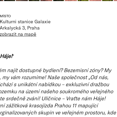
MÍSTO
Kulturni stanice Galaxie
Arkalycká 3, Praha
zobrazit na mapě
Háje!
*
ém najít dostupné bydlení? Bezemisní zóny? My
e, my vám rozumíme! Naše společnost „Od nás,
ichází s unikátní nabídkou – exkluzivní dražbou
ozemku na území našeho soukromého veřejného
ste srdečně zváni! Uličnice – Vraťte nám Háje!
vní zážitková krasojízda Prahou 11 mapující
rginalizovaných skupin ve veřejném prostoru, kde