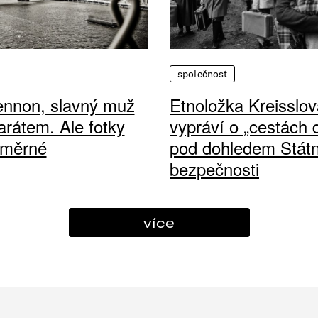
společnost
ennon, slavný muž
Etnoložka Kreisslov
arátem. Ale fotky
vypráví o „cestách
ůměrné
pod dohledem Státn
bezpečnosti
více