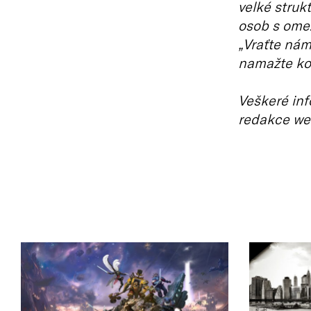
velké strukt
osob s omez
„Vraťte nám 
namažte kol
Veškeré inf
redakce we