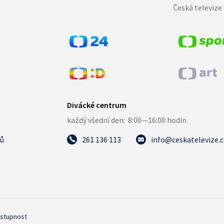
Česká televize 
tů
261 136 113
info@ceskatelevize.
ístupnost