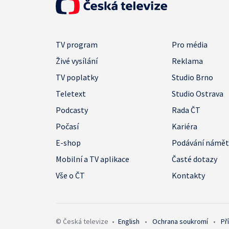
TV program
Pro média
Živé vysílání
Reklama
TV poplatky
Studio Brno
Teletext
Studio Ostrava
Podcasty
Rada ČT
Počasí
Kariéra
E-shop
Podávání námě
Mobilní a TV aplikace
Časté dotazy
Vše o ČT
Kontakty
© Česká televize
•
English
•
Ochrana soukromí
•
Př