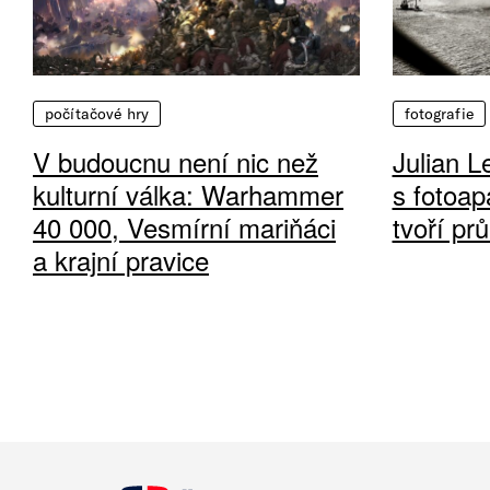
počítačové hry
fotografie
V budoucnu není nic než
Julian L
kulturní válka: Warhammer
s fotoap
40 000, Vesmírní mariňáci
tvoří pr
a krajní pravice