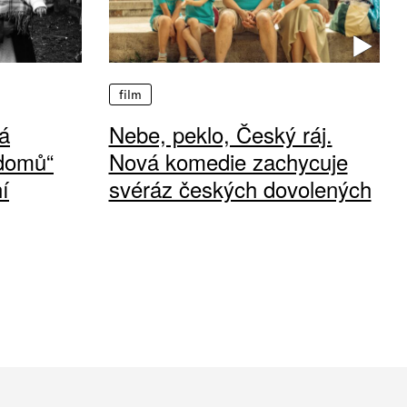
film
á
Nebe, peklo, Český ráj.
 domů“
Nová komedie zachycuje
í
svéráz českých dovolených