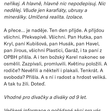
neříkej. A hlavně, hlavně nic nepodepisuj. Nic
nedělej. Všude jen karafiáty, ubrusy a
minerálky. Umlčená realita. Izolace.
A přece… je naděje. Ten den přijde. A přijdou
všichni. Překvapivě. Všichni. Pan Hutka, pan
Kryl, paní Kubišová, pan Husák, pan Havel,
pan Jirous, všichni Plastici, Garáž, i ta paní z
OPBH přišla. A i ten božský Karel nakonec se
osmělil. Zazpívali, promluvili. Květinu položili. A
rodiče? Nevěřili a někteří i plakali. Tenkrát. A
svoboda? Přišla. A s ní i radost a hrdost veliká.
A tak tu žili. Doteď.
Vhodné pro divačky a diváky od 9 let.
Veškeré informace o pořádané akci pro vás