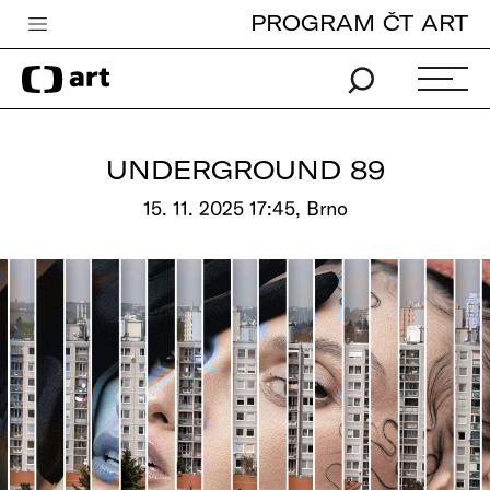
PROGRAM ČT ART
Česká televize
Zpravodajství
Sport
UNDERGROUND 89
iVysílání
15. 11. 2025 17:45, Brno
TV program
Pro děti
edu
Vše o ČT