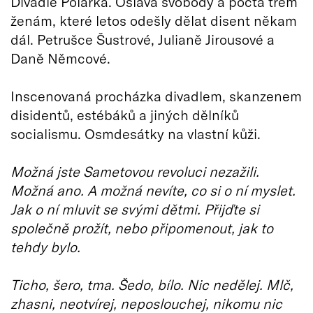
Divadle Polárka. Oslava svobody a pocta třem
ženám, které letos odešly dělat disent někam
dál. Petrušce Šustrové, Julianě Jirousové a
Daně Němcové.
Inscenovaná procházka divadlem, skanzenem
disidentů, estébáků a jiných dělníků
socialismu. Osmdesátky na vlastní kůži.
Možná jste Sametovou revoluci nezažili.
Možná ano. A možná nevíte, co si o ní myslet.
Jak o ní mluvit se svými dětmi. Přijďte si
společně prožít, nebo připomenout, jak to
tehdy bylo.
Ticho, šero, tma. Šedo, bílo. Nic nedělej. Mlč,
zhasni, neotvírej, neposlouchej, nikomu nic