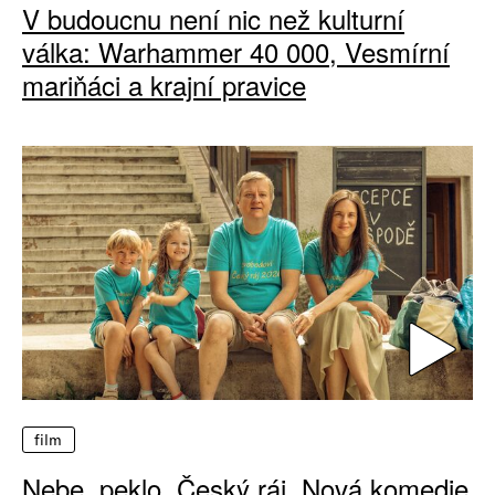
V budoucnu není nic než kulturní
válka: Warhammer 40 000, Vesmírní
mariňáci a krajní pravice
film
Nebe, peklo, Český ráj. Nová komedie