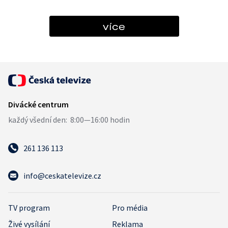
více
261 136 113
info@ceskatelevize.cz
TV program
Pro média
Živé vysílání
Reklama