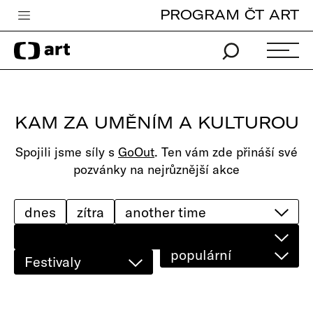
PROGRAM ČT ART
Česká televize
Zpravodajství
Sport
KAM ZA UMĚNÍM A KULTUROU
iVysílání
Spojili jsme síly s
GoOut
. Ten vám zde přináší své
TV program
pozvánky na nejrůznější akce
Pro děti
edu
dnes
zítra
Vše o ČT
populární
Festivaly