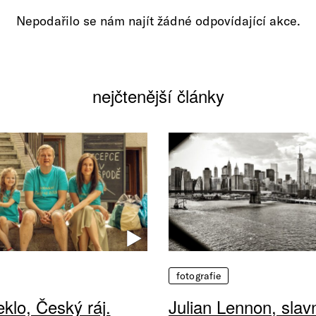
Nepodařilo se nám najít žádné odpovídající akce.
nejčtenější články
fotografie
klo, Český ráj.
Julian Lennon, sla