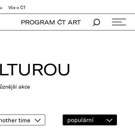
du
Vše o ČT
PROGRAM ČT ART
ULTUROU
ůznější akce
populární