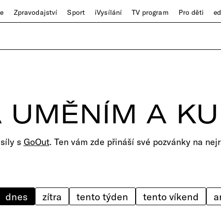
ze
Zpravodajství
Sport
iVysílání
TV program
Pro děti
e
 UMĚNÍM A K
 síly s
GoOut
. Ten vám zde přináší své pozvánky na nejr
dnes
zítra
tento týden
tento víkend