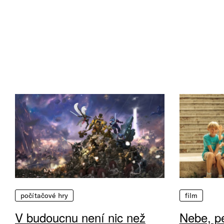
počítačové hry
film
V budoucnu není nic než
Nebe, pe