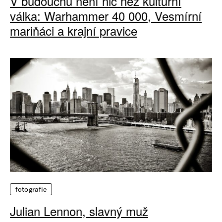
V budoucnu není nic než kulturní
válka: Warhammer 40 000, Vesmírní
mariňáci a krajní pravice
fotografie
Julian Lennon, slavný muž