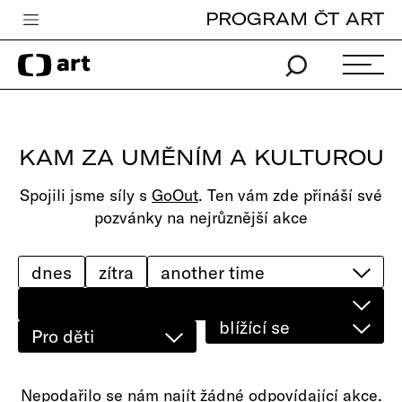
PROGRAM ČT ART
Česká televize
Zpravodajství
Sport
KAM ZA UMĚNÍM A KULTUROU
iVysílání
Spojili jsme síly s
GoOut
. Ten vám zde přináší své
TV program
pozvánky na nejrůznější akce
Pro děti
edu
dnes
zítra
Vše o ČT
blížící se
Pro děti
Nepodařilo se nám najít žádné odpovídající akce.