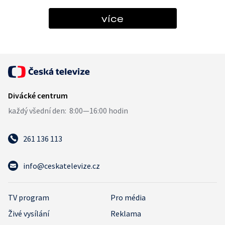
více
261 136 113
info@ceskatelevize.cz
TV program
Pro média
Živé vysílání
Reklama