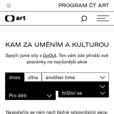
PROGRAM ČT ART
Česká televize
Zpravodajství
Sport
KAM ZA UMĚNÍM A KULTUROU
iVysílání
Spojili jsme síly s
GoOut
. Ten vám zde přináší své
TV program
pozvánky na nejrůznější akce
Pro děti
edu
dnes
zítra
Vše o ČT
blížící se
Pro děti
Nepodařilo se nám najít žádné odpovídající akce.