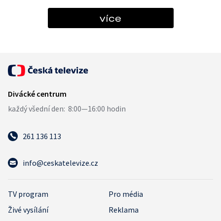
více
261 136 113
info@ceskatelevize.cz
TV program
Pro média
Živé vysílání
Reklama