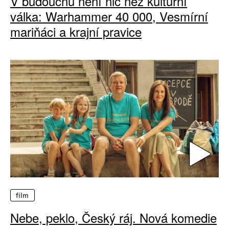
V budoucnu není nic než kulturní
válka: Warhammer 40 000, Vesmírní
mariňáci a krajní pravice
film
Nebe, peklo, Český ráj. Nová komedie