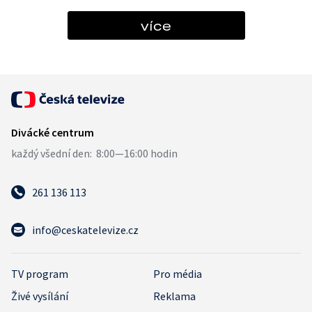
více
261 136 113
info@ceskatelevize.cz
TV program
Pro média
Živé vysílání
Reklama