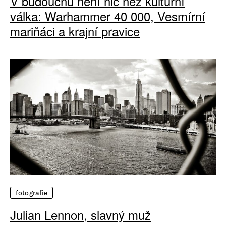
V budoucnu není nic než kulturní
válka: Warhammer 40 000, Vesmírní
mariňáci a krajní pravice
fotografie
Julian Lennon, slavný muž