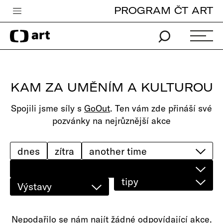
PROGRAM ČT ART
Česká televize
Zpravodajství
Sport
KAM ZA UMĚNÍM A KULTUROU
iVysílání
Spojili jsme síly s
GoOut
. Ten vám zde přináší své
TV program
pozvánky na nejrůznější akce
Pro děti
edu
dnes
zítra
Vše o ČT
tipy
Výstavy
Nepodařilo se nám najít žádné odpovídající akce.