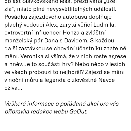
oblast Slavkovského lesa, přezdívaná „uzel
zla“, místo plné nevysvětlitelných událostí.
Posádku zájezdového autobusu doplňuje
plachý vedoucí Alex, zarytá věřící Ludmila,
extrovertní influencer Honza a zvláštní
manželský pár Dana s Davidem. S každou
další zastávkou se chování účastníků znatelně
mění. Veronika si všímá, že v nich roste agrese
a hněv. Je to součástí hry? Nebo něco v lesích
ve všech probouzí to nejhorší? Zájezd se mění
v noční můru a legenda o zlověstné Navce
ožívá…
Veškeré informace o pořádané akci pro vás
připravila redakce webu GoOut.