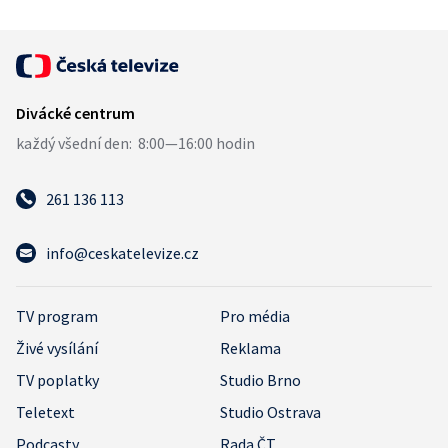
261 136 113
info@ceskatelevize.cz
TV program
Pro média
Živé vysílání
Reklama
TV poplatky
Studio Brno
Teletext
Studio Ostrava
Podcasty
Rada ČT