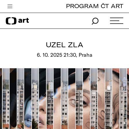
PROGRAM ČT ART
Česká televize
Zpravodajství
Sport
UZEL ZLA
iVysílání
6. 10. 2025 21:30, Praha
TV program
Pro děti
edu
Vše o ČT