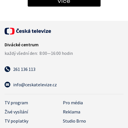
více
261 136 113
info@ceskatelevize.cz
TV program
Pro média
Živé vysílání
Reklama
TV poplatky
Studio Brno