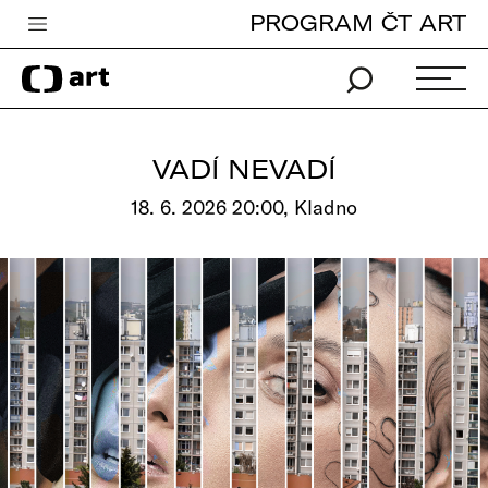
PROGRAM ČT ART
Česká televize
Zpravodajství
Sport
VADÍ NEVADÍ
iVysílání
18. 6. 2026 20:00, Kladno
TV program
Pro děti
edu
Vše o ČT