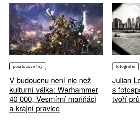
počítačové hry
fotografie
V budoucnu není nic než
Julian L
kulturní válka: Warhammer
s fotoap
40 000, Vesmírní mariňáci
tvoří pr
a krajní pravice