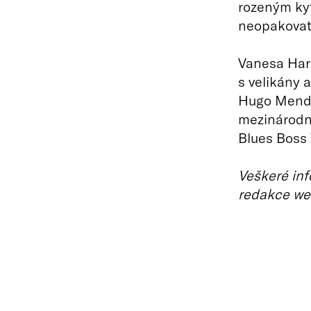
rozeným ky
neopakovate
Vanesa Harb
s velikány 
Hugo Mendez
mezinárodní
Blues Boss
Veškeré inf
redakce we