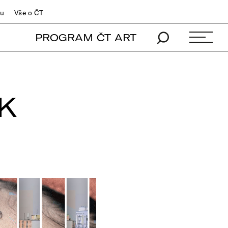
du
Vše o ČT
PROGRAM ČT ART
K