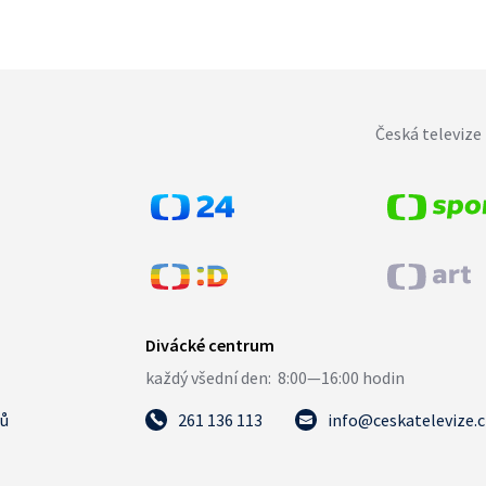
Česká televize 
tů
261 136 113
info@ceskatelevize.