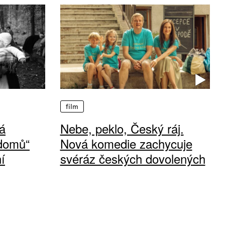
film
á
Nebe, peklo, Český ráj.
 domů“
Nová komedie zachycuje
í
svéráz českých dovolených