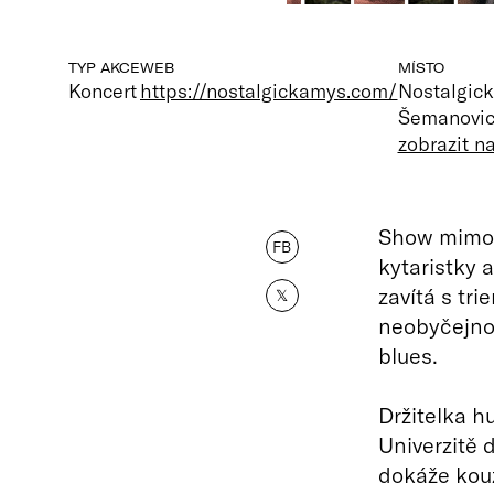
TYP AKCE
WEB
MÍSTO
Koncert
https://nostalgickamys.com/
Nostalgic
Šemanovice
zobrazit 
Show mimoř
FB
kytaristky 
zavítá s tri
𝕏
neobyčejnou
blues.
Držitelka h
Univerzitě 
dokáže kouz