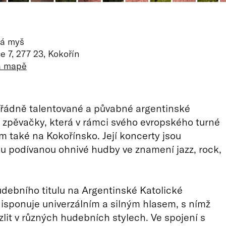
ká myš
 7, 277 23, Kokořín
na mapě
ádně talentované a půvabné argentinské
a zpěvačky, která v rámci svého evropského turné
em také na Kokořínsko. Její koncerty jsou
 podívanou ohnivé hudby ve znamení jazz, rock,
udebního titulu na Argentinské Katolické
disponuje univerzálním a silným hlasem, s nímž
lit v různých hudebních stylech. Ve spojení s