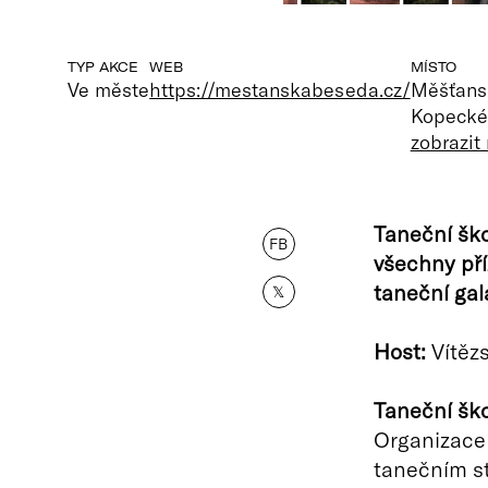
TYP AKCE
WEB
MÍSTO
Ve měste
https://mestanskabeseda.cz/
Měšťansk
Kopeckéh
zobrazit
Taneční ško
FB
všechny pří
taneční gal
𝕏
Host:
Vítěz
Taneční ško
Organizace 
tanečním st