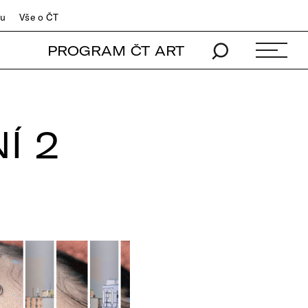
du
Vše o ČT
PROGRAM ČT ART
Í 2