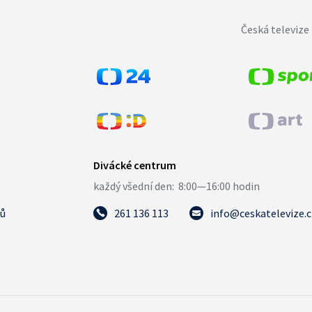
Česká televize 
tů
261 136 113
info@ceskatelevize.