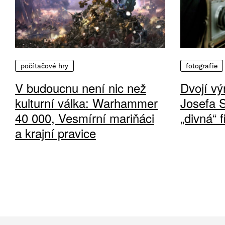
počítačové hry
fotografie
V budoucnu není nic než
Dvojí vý
kulturní válka: Warhammer
Josefa 
40 000, Vesmírní mariňáci
„divná“ 
a krajní pravice