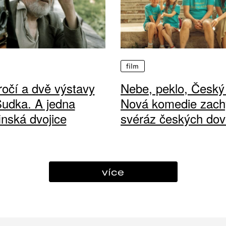
film
ročí a dvě výstavy
Nebe, peklo, Český 
Sudka. A jedna
Nová komedie zach
finská dvojice
svéráz českých dov
více