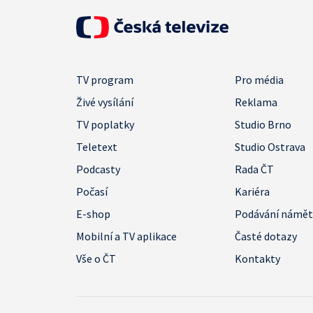
TV program
Pro média
Živé vysílání
Reklama
TV poplatky
Studio Brno
Teletext
Studio Ostrava
Podcasty
Rada ČT
Počasí
Kariéra
E-shop
Podávání námě
Mobilní a TV aplikace
Časté dotazy
Vše o ČT
Kontakty