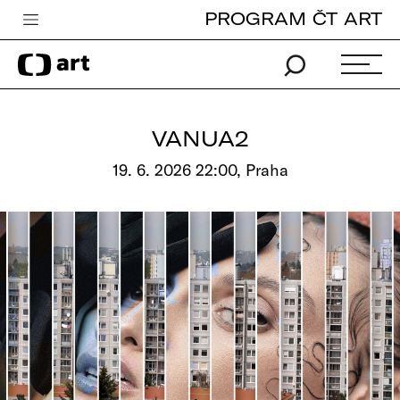
PROGRAM ČT ART
Česká televize
Zpravodajství
Sport
VANUA2
iVysílání
19. 6. 2026 22:00, Praha
TV program
Pro děti
edu
Vše o ČT