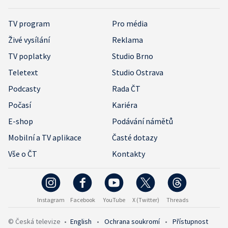
TV program
Pro média
Živé vysílání
Reklama
TV poplatky
Studio Brno
Teletext
Studio Ostrava
Podcasty
Rada ČT
Počasí
Kariéra
E-shop
Podávání námětů
Mobilní a TV aplikace
Časté dotazy
Vše o ČT
Kontakty
Instagram
Facebook
YouTube
X (Twitter)
Threads
© Česká televize
•
English
•
Ochrana soukromí
•
Přístupnost