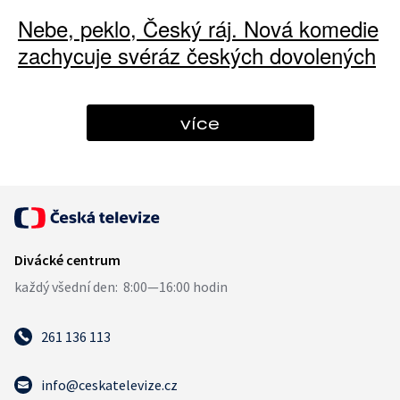
Nebe, peklo, Český ráj. Nová komedie
zachycuje svéráz českých dovolených
více
261 136 113
info@ceskatelevize.cz