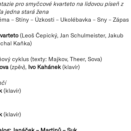
ntazie pro smyčcové kvarteto na lidovou píseň z
a jedna stará žena
éma – Stíny – Úzkosti – Ukolébavka – Sny – Zápas
varteto
(Leoš Čepický, Jan Schulmeister, Jakub
ichal Kaňka)
ňový cyklus (texty: Majkov, Theer, Sova)
ova
(zpěv),
Ivo Kahánek
(klavír)
nčí
k
(klavír)
k
(klavír)
ialog: Janáček – Martinů – Suk