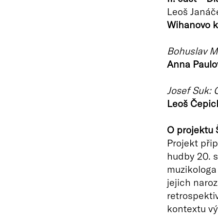
Leoš Janáč
Wihanovo k
Bohuslav Ma
Anna Paulo
Josef Suk: Č
Leoš Čepic
O projektu 
Projekt př
hudby 20. s
muzikologa 
jejich naro
retrospekti
kontextu v