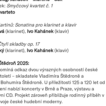
ek:
Smyčcový kvartet č. 1
varteto
rtinů: Sonatina pro klarinet a klavír
vá
(klarinet),
Ivo Kahánek
(klavír)
tyři skladby op. 17
ký
(klarinet),
Ivo Kahánek
(klavír)
Štědroň 2025:
ipomíná odkaz dvou výrazných osobností české
toletí – skladatele Vladimíra Štědroně a
Bohumíra Štědroně. U příležitosti 125 a 120 let od
zení nabízí koncerty v Brně a Praze, výstavu a
vní CD. Projekt zároveň přibližuje rodinný příběh v
ývoje české hudební moderny.