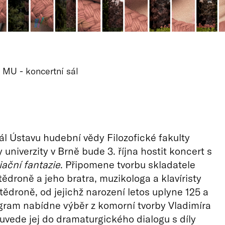
 MU - koncertní sál
ál Ústavu hudební vědy Filozofické fakulty
univerzity v Brně bude 3. října hostit koncert s
iační fantazie
. Připomene tvorbu skladatele
tědroně a jeho bratra, muzikologa a klavíristy
ědroně, od jejichž narození letos uplyne 125 a
ogram nabídne výběr z komorní tvorby Vladimíra
uvede jej do dramaturgického dialogu s díly