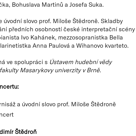
ka, Bohuslava Martinů a Josefa Suka.
e úvodní slovo prof. Miloše Štědroně. Skladby
ání předních osobností české interpretační scény
pianista Ivo Kahánek, mezzosopranistka Bella
arinetistka Anna Paulová a Wihanovo kvarteto.
á ve spolupráci s
Ústavem hudební vědy
 fakulty Masarykovy univerzity v Brně.
ncertu:
rnisáž a úvodní slovo prof. Miloše Štědroně
ncert
adimír Štědroň