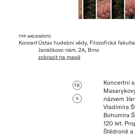
TYP AKCE
MÍSTO
Koncert
Ústav hudební vědy, Filozofická fakulta
Janáčkovo nám. 2A, Brno
zobrazit na mapě
Koncertní s
FB
Masarykovy 
názvem
Var
𝕏
Vladimíra Š
Bohumíra Št
120 let. Pr
Štědroně a 