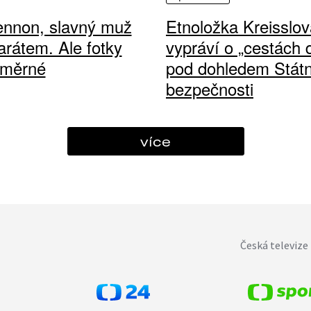
ennon, slavný muž
Etnoložka Kreisslov
arátem. Ale fotky
vypráví o „cestách
ůměrné
pod dohledem Státn
bezpečnosti
více
Česká televize 