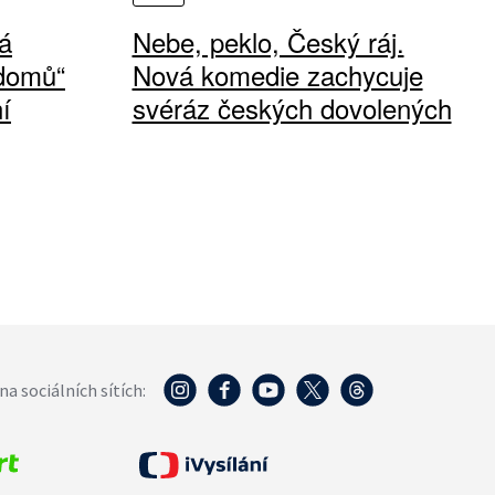
á
Nebe, peklo, Český ráj.
 domů“
Nová komedie zachycuje
í
svéráz českých dovolených
na sociálních sítích: