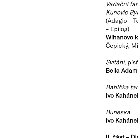
Variační fa
Kunovic Byl
(Adagio – T
– Epilog)
Wihanovo k
Čepický, M
Svítání
, pís
Bella Adam
Babička ta
Ivo Kaháne
Burleska
Ivo Kaháne
II. část – D