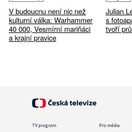
V budoucnu není nic než
Julian L
kulturní válka: Warhammer
s fotoap
40 000, Vesmírní mariňáci
tvoří pr
a krajní pravice
TV program
Pro média