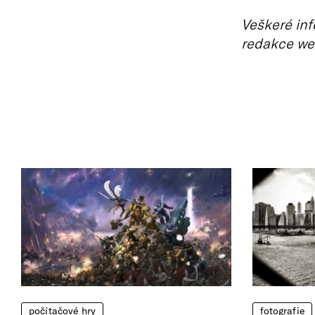
Veškeré inf
redakce we
počítačové hry
fotografie