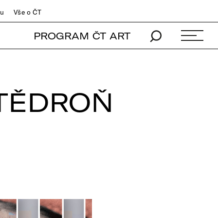
du
Vše o ČT
PROGRAM ČT ART
ŠTĚDROŇ