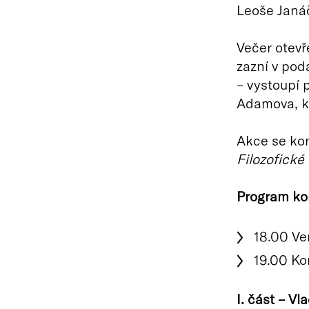
Leoše Janáč
Večer otevř
zazní v pod
– vystoupí 
Adamova, kl
Akce se kon
Filozofické
Program ko
18.00 Ve
19.00 Ko
I. část – Vl