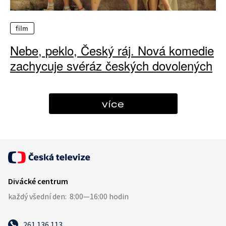
film
Nebe, peklo, Český ráj. Nová komedie
zachycuje svéráz českých dovolených
více
261 136 113