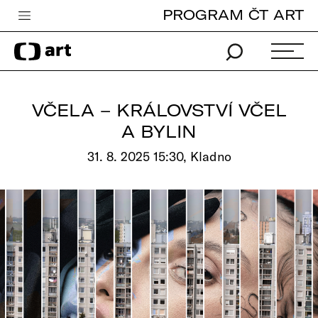
PROGRAM ČT ART
Česká televize
Zpravodajství
Sport
VČELA – KRÁLOVSTVÍ VČEL
iVysílání
A BYLIN
TV program
31. 8. 2025 15:30, Kladno
Pro děti
edu
Vše o ČT