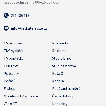
261 136 113
info@ceskatelevize.cz
TV program
Pro média
Živé vysílání
Reklama
TV poplatky
Studio Brno
Teletext
Studio Ostrava
Podcasty
Rada ČT
Počasí
Kariéra
E-shop
Podávání námětů
Mobilní a TV aplikace
Časté dotazy
Vše o ČT
Kontakty