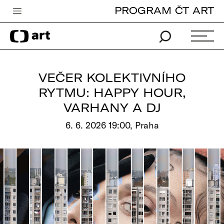
PROGRAM ČT ART
Česká televize
Zpravodajství
Sport
VEČER KOLEKTIVNÍHO
iVysílání
RYTMU: HAPPY HOUR,
VARHANY A DJ
TV program
6. 6. 2026 19:00, Praha
Pro děti
edu
Vše o ČT