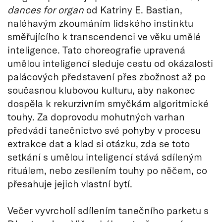
dances for organ
od Katriny E. Bastian,
naléhavým zkoumáním lidského instinktu
směřujícího k transcendenci ve věku umělé
inteligence. Tato choreografie upravená
umělou inteligencí sleduje cestu od okázalosti
palácových představení přes zbožnost až po
současnou klubovou kulturu, aby nakonec
dospěla k rekurzivním smyčkám algoritmické
touhy. Za doprovodu mohutných varhan
předvádí tanečnictvo své pohyby v procesu
extrakce dat a klad si otázku, zda se toto
setkání s umělou inteligencí stává sdíleným
rituálem, nebo zesílením touhy po něčem, co
přesahuje jejich vlastní bytí.
Večer vyvrcholí sdílením tanečního parketu s