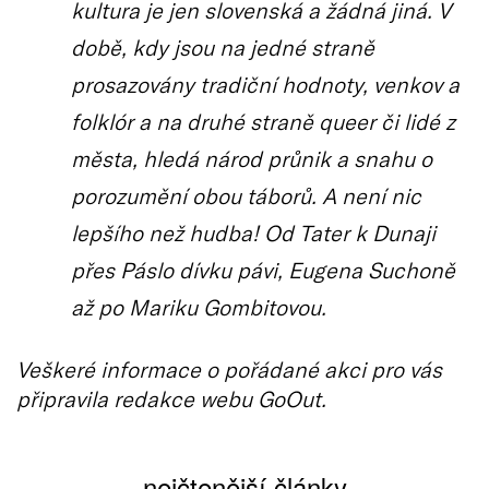
kultura je jen slovenská a žádná jiná. V
době, kdy jsou na jedné straně
prosazovány tradiční hodnoty, venkov a
folklór a na druhé straně queer či lidé z
města, hledá národ průnik a snahu o
porozumění obou táborů. A není nic
lepšího než hudba! Od Tater k Dunaji
přes Páslo dívku pávi, Eugena Suchoně
až po Mariku Gombitovou.
Veškeré informace o pořádané akci pro vás
připravila redakce webu GoOut.
nejčtenější články