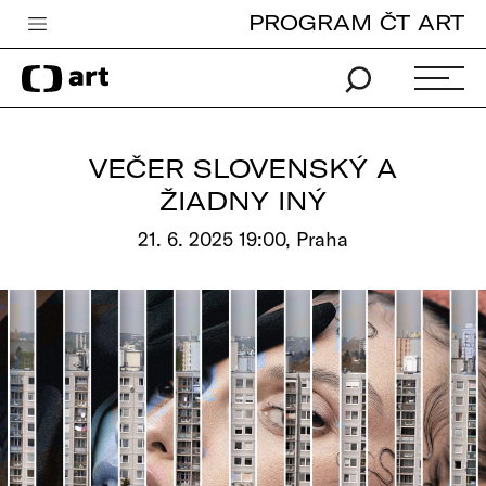
PROGRAM ČT ART
Česká televize
Zpravodajství
Sport
VEČER SLOVENSKÝ A
iVysílání
ŽIADNY INÝ
TV program
21. 6. 2025 19:00, Praha
Pro děti
edu
Vše o ČT