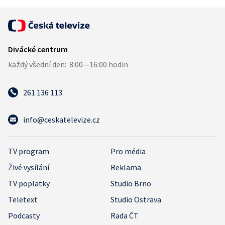
261 136 113
info@ceskatelevize.cz
TV program
Pro média
Živé vysílání
Reklama
TV poplatky
Studio Brno
Teletext
Studio Ostrava
Podcasty
Rada ČT