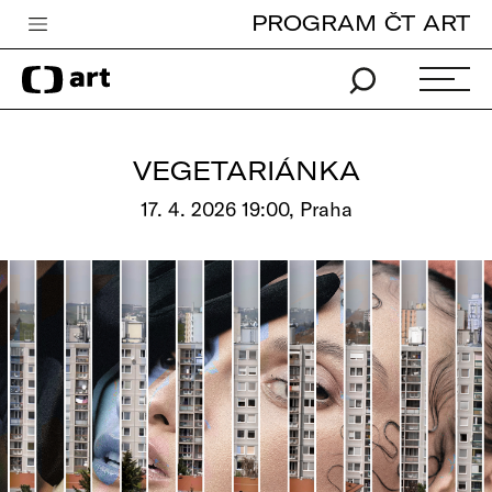
PROGRAM ČT ART
Česká televize
Zpravodajství
Sport
VEGETARIÁNKA
iVysílání
17. 4. 2026 19:00, Praha
TV program
Pro děti
edu
Vše o ČT