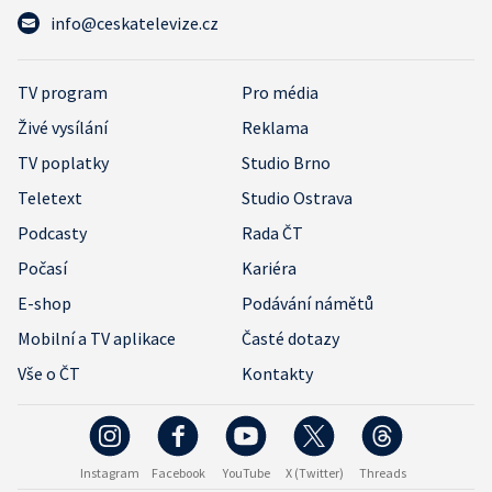
info@ceskatelevize.cz
TV program
Pro média
Živé vysílání
Reklama
TV poplatky
Studio Brno
Teletext
Studio Ostrava
Podcasty
Rada ČT
Počasí
Kariéra
E-shop
Podávání námětů
Mobilní a TV aplikace
Časté dotazy
Vše o ČT
Kontakty
Instagram
Facebook
YouTube
X (Twitter)
Threads