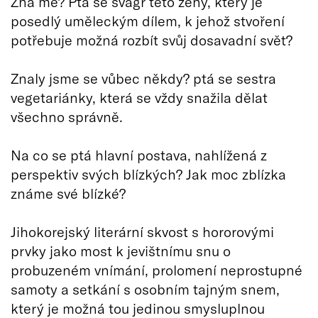
Zná mě? Ptá se švagr této ženy, který je
posedlý uměleckým dílem, k jehož stvoření
potřebuje možná rozbít svůj dosavadní svět?
Znaly jsme se vůbec někdy? ptá se sestra
vegetariánky, která se vždy snažila dělat
všechno správně.
Na co se ptá hlavní postava, nahlížená z
perspektiv svých blízkých? Jak moc zblízka
známe své blízké?
Jihokorejský literární skvost s hororovými
prvky jako most k jevištnímu snu o
probuzeném vnímání, prolomení neprostupné
samoty a setkání s osobním tajným snem,
který je možná tou jedinou smysluplnou