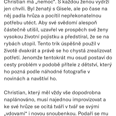
Christian má „nemoc“. S každou ženou vydrží
jen chvíli. Byl ženatý s Gisele, ale po čase na
něj padla hrůza a pocítil nepřekonatelnou
potřebu utéct. Aby své svědomí alespoň
částečně utišil, uzavřel ve prospěch své ženy
vysokou životní pojistku a předstíral, že se na
rybách utopil. Tento trik úspěšně použil v
životě dvakrát a právě se ho chystá zrealizovat
potřetí. Jenomže tentokrát mu osud postaví do
cesty problém v podobě přítele z dětství, který
ho pozná podle náhodné fotografie v
novinách a navštíví ho.
Christian, který měl vždy vše dopodrobna
naplánováno, musí najednou improvizovat a
ke své hrůze se ocitá tváří v tvář se svými
„vdovami“ i novou snoubenkou. Podaří se mu