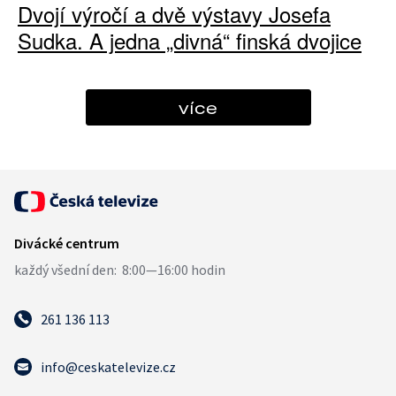
Dvojí výročí a dvě výstavy Josefa
Sudka. A jedna „divná“ finská dvojice
více
261 136 113
info@ceskatelevize.cz