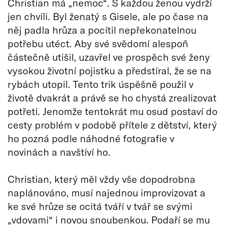
Christian má „nemoc“. S každou ženou vydrží
jen chvíli. Byl ženatý s Gisele, ale po čase na
něj padla hrůza a pocítil nepřekonatelnou
potřebu utéct. Aby své svědomí alespoň
částečně utišil, uzavřel ve prospěch své ženy
vysokou životní pojistku a předstíral, že se na
rybách utopil. Tento trik úspěšně použil v
životě dvakrát a právě se ho chystá zrealizovat
potřetí. Jenomže tentokrát mu osud postaví do
cesty problém v podobě přítele z dětství, který
ho pozná podle náhodné fotografie v
novinách a navštíví ho.
Christian, který měl vždy vše dopodrobna
naplánováno, musí najednou improvizovat a
ke své hrůze se ocitá tváří v tvář se svými
„vdovami“ i novou snoubenkou. Podaří se mu