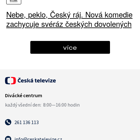
film
Nebe, peklo, Český ráj. Nová komedie
zachycuje svéráz českých dovolených
více
261 136 113
info@ceskatelevize.cz