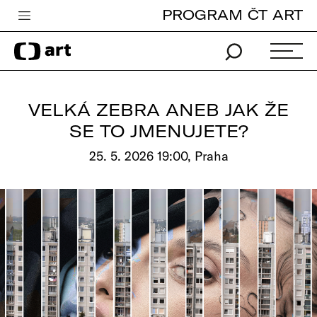
PROGRAM ČT ART
Česká televize
Zpravodajství
Sport
VELKÁ ZEBRA ANEB JAK ŽE
iVysílání
SE TO JMENUJETE?
TV program
25. 5. 2026 19:00, Praha
Pro děti
edu
Vše o ČT