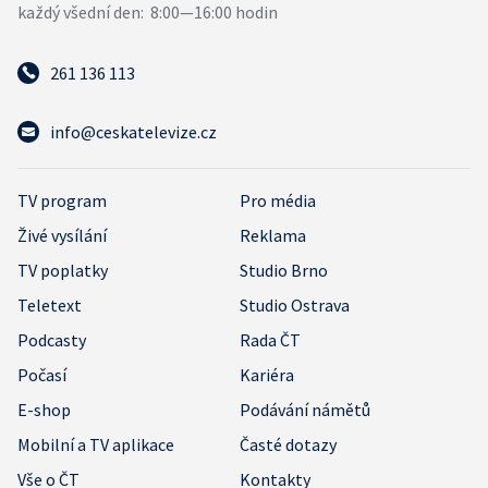
261 136 113
info@ceskatelevize.cz
TV program
Pro média
Živé vysílání
Reklama
TV poplatky
Studio Brno
Teletext
Studio Ostrava
Podcasty
Rada ČT
Počasí
Kariéra
E-shop
Podávání námětů
Mobilní a TV aplikace
Časté dotazy
Vše o ČT
Kontakty