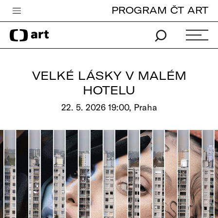
PROGRAM ČT ART
Česká televize
Zpravodajství
Sport
VELKÉ LÁSKY V MALÉM
iVysílání
HOTELU
TV program
22. 5. 2026 19:00, Praha
Pro děti
edu
Vše o ČT