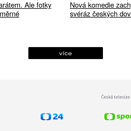
arátem. Ale fotky
Nová komedie zach
ůměrné
svéráz českých dov
více
Česká televize 