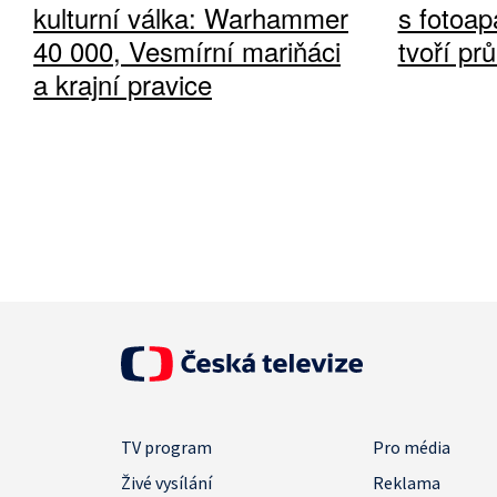
kulturní válka: Warhammer
s fotoap
40 000, Vesmírní mariňáci
tvoří pr
a krajní pravice
TV program
Pro média
Živé vysílání
Reklama