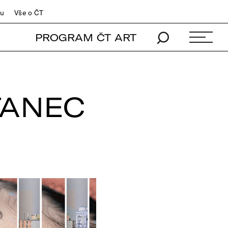
du
Vše o ČT
PROGRAM ČT ART
TANEC