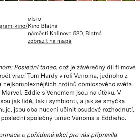
MÍSTO
ogram-kino/
Kino Blatná
náměstí Kalinovo 580, Blatná
zobrazit na mapě
nom: Poslední tanec
, což je závěrečný díl filmové
e opět vrací Tom Hardy v roli Venoma, jednoho z
a nejkomplexnějších hrdinů comicsového světa
 Marvel. Eddie s Venomem jsou na útěku. V
sou jak lidé, tak i symbionti, a jak se smyčka
uje, jsou oba nuceni učinit osudové rozhodnutí,
í poslední společný tanec Venoma a Eddieho.
ormace o pořádané akci pro vás připravila