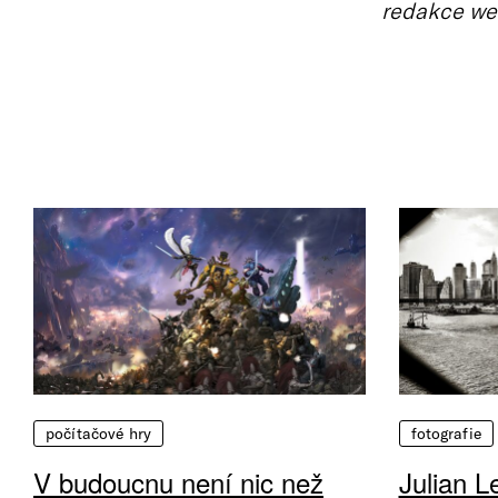
redakce we
počítačové hry
fotografie
V budoucnu není nic než
Julian L