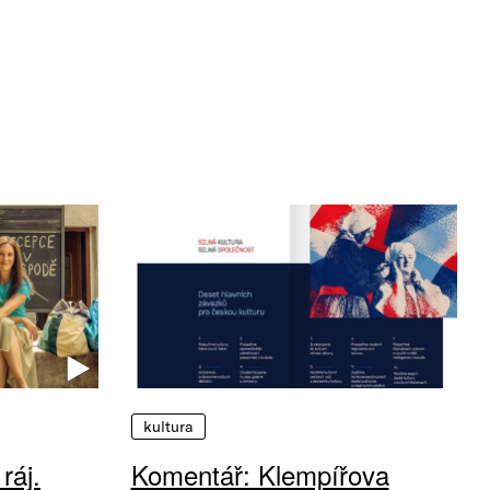
kultura
ráj.
Komentář: Klempířova