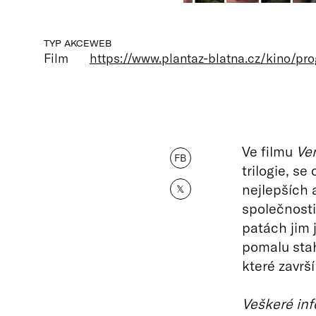
TYP AKCE
WEB
Film
https://www.plantaz-blatna.cz/kino/pr
Ve filmu
Ve
FB
trilogie, s
nejlepších 
𝕏
společnosti
patách jim j
pomalu stah
které završ
Veškeré inf