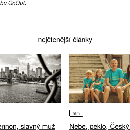
bu GoOut.
nejčtenější články
film
ennon, slavný muž
Nebe, peklo, Český 