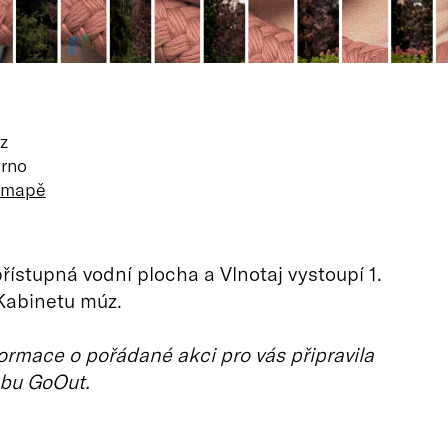
z
Brno
a mapě
řístupná vodní plocha a Vlnotaj vystoupí 1.
Kabinetu múz.
ormace o pořádané akci pro vás připravila
bu GoOut.