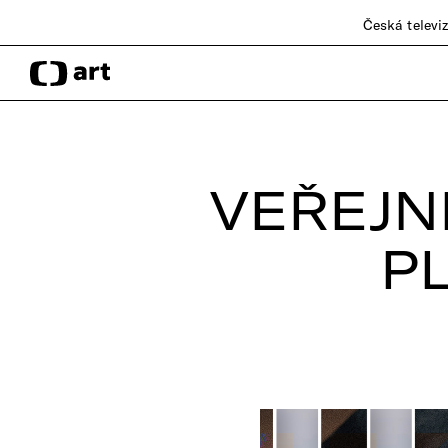
Česká televi
VEŘEJN
P