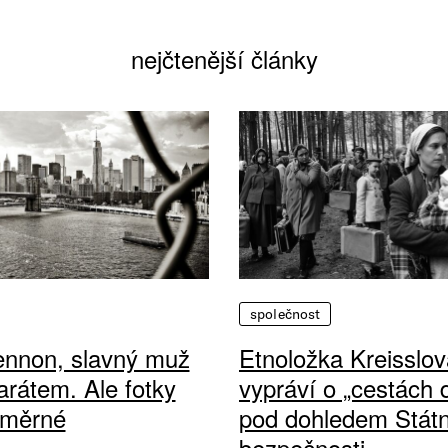
nejčtenější články
společnost
ennon, slavný muž
Etnoložka Kreisslov
arátem. Ale fotky
vypráví o „cestách
ůměrné
pod dohledem Státn
bezpečnosti