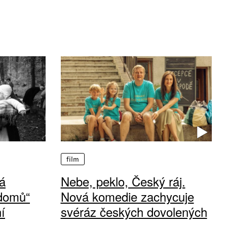
film
á
Nebe, peklo, Český ráj.
 domů“
Nová komedie zachycuje
í
svéráz českých dovolených