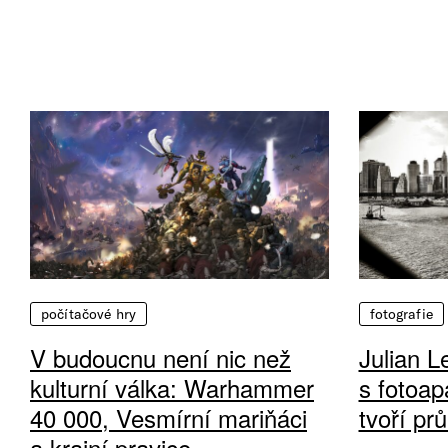
počítačové hry
fotografie
V budoucnu není nic než
Julian L
kulturní válka: Warhammer
s fotoap
40 000, Vesmírní mariňáci
tvoří pr
a krajní pravice