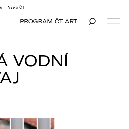
du
Vše o ČT
PROGRAM ČT ART
Á VODNÍ
AJ