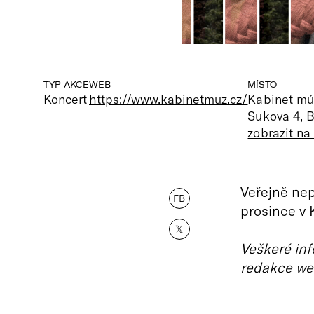
TYP AKCE
WEB
MÍSTO
Koncert
https://www.kabinetmuz.cz/
Kabinet mú
Sukova 4, 
zobrazit n
Veřejně nep
FB
prosince v 
𝕏
Veškeré inf
redakce we