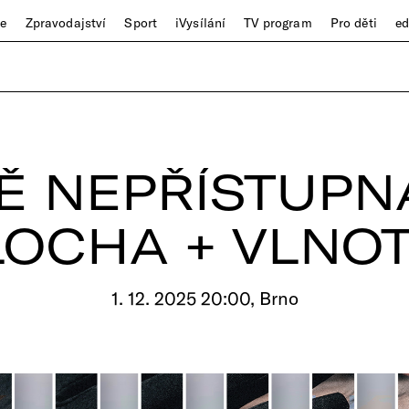
ze
Zpravodajství
Sport
iVysílání
TV program
Pro děti
e
Ě NEPŘÍSTUPN
LOCHA + VLNOT
1. 12. 2025 20:00, Brno