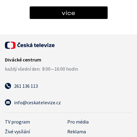
více
261 136 113
info@ceskatelevize.cz
TV program
Pro média
Živé vysílání
Reklama