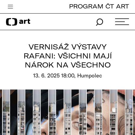
PROGRAM ČT ART
Česká televize
Zpravodajství
Sport
VERNISÁŽ VÝSTAVY
iVysílání
RAFANI: VŠICHNI MAJÍ
NÁROK NA VŠECHNO
TV program
13. 6. 2025 18:00, Humpolec
Pro děti
edu
Vše o ČT