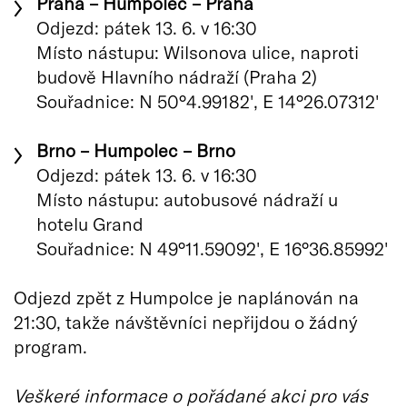
Praha – Humpolec – Praha
Odjezd: pátek 13. 6. v 16:30
Místo nástupu: Wilsonova ulice, naproti
budově Hlavního nádraží (Praha 2)
Souřadnice: N 50°4.99182', E 14°26.07312'
Brno – Humpolec – Brno
Odjezd: pátek 13. 6. v 16:30
Místo nástupu: autobusové nádraží u
hotelu Grand
Souřadnice: N 49°11.59092', E 16°36.85992'
Odjezd zpět z Humpolce je naplánován na
21:30, takže návštěvníci nepřijdou o žádný
program.
Veškeré informace o pořádané akci pro vás